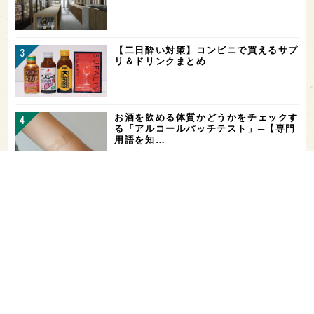
【二日酔い対策】コンビニで買えるサプ
リ＆ドリンクまとめ
お酒を飲める体質かどうかをチェックす
る「アルコールパッチテスト」─【専門
用語を知…
希少なミズナラ木桶で醸造！新潟・緑川
酒造の新シリーズ第1弾「Phenomeno
…