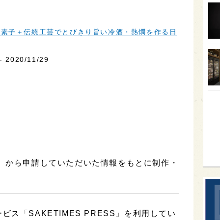
オー
ェ素子＋伝統工芸でとびきり旨い冷酒・熱燗を作る日
SA
香川
2020/11/29
全蔵
群馬
イギ
歌舞
sak
ケ】から申請していただいた情報をもとに制作・
ス「SAKETIMES PRESS」を利用してい