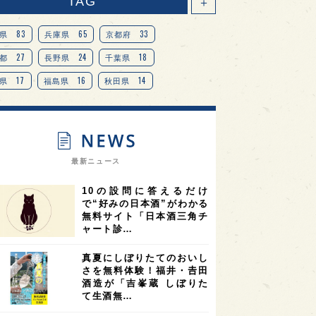
TAG
＋
83
65
33
県
兵庫県
京都府
27
24
18
都
長野県
千葉県
17
16
14
県
福島県
秋田県
14
14
13
県
宮城県
岐阜県
13
12
11
道
茨城県
栃木県
9
9
ニオンリーダーの視点
埼玉県
最新ニュース
8
7
7
県
山梨県
ヨーロッパ
10の設問に答えるだけ
7
7
7
6
県
奈良県
滋賀県
和歌山県
で“好みの日本酒”がわかる
無料サイト「日本酒三角チ
6
6
5
5
県
フランス
高知県
島根県
ャート診…
5
5
5
4
E100
佐賀県
岡山県
岩手県
真夏にしぼりたてのおいし
4
4
4
県
アメリカ
神奈川県
さを無料体験！福井・𠮷田
酒造が「吉峯蔵 しぼりた
4
3
3
3
県
三重県
大阪府
青森県
て生酒無…
3
3
3
2
県
スペイン
香港
福井県