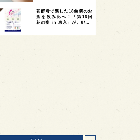
花酵母で醸した18銘柄のお
酒を飲み比べ！「第16回
花の宴 in 東京」が、8/…