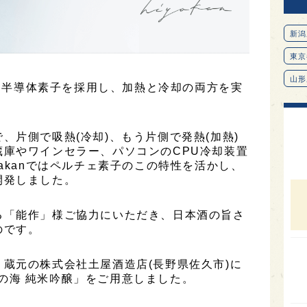
新潟
東京
山形
いう半導体素子を採用し、加熱と冷却の両方を実
愛知
北海
、片側で吸熱(冷却)、もう片側で発熱(加熱)
オピ
庫やワインセラー、パソコンのCPU冷却装置
akanではペルチェ素子のこの特性を活かし、
広島
開発しました。
石川
る「能作」様ご協力にいただき、日本酒の旨さ
富山
のです。
SAK
山口
蔵元の株式会社土屋酒造店(長野県佐久市)に
 亀の海 純米吟醸」をご用意しました。
大分
福岡