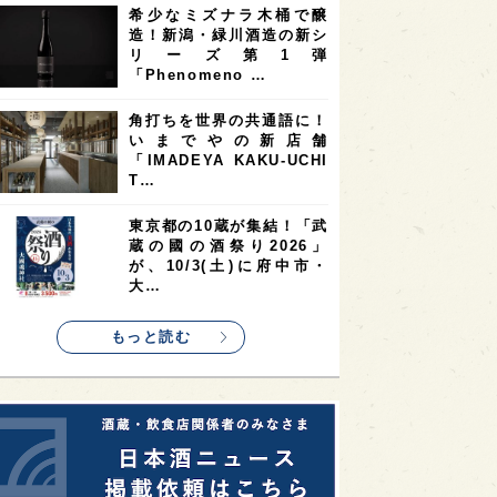
希少なミズナラ木桶で醸
2
2
2
造！新潟・緑川酒造の新シ
ストラリア
台湾
アジア
リーズ第1弾
2
1
1
KEの時代を生きる
静岡県
長崎県
「Phenomeno …
1
1
1
県
現役蔵人
愛媛県
角打ちを世界の共通語に！
いまでやの新店舗
1
1
1
めぐり
シンガポール
カナダ
「IMADEYA KAKU-UCHI
1
1
1
1
T…
県
熊本県
徳島県
北米
1
1
1
リス
ノルウェー
新宿区
東京都の10蔵が集結！「武
蔵の國の酒祭り2026」
1
1
1
伎町
沖縄県
鳥取県
が、10/3(土)に府中市・
大…
1
etimes_image_4
もっと読む