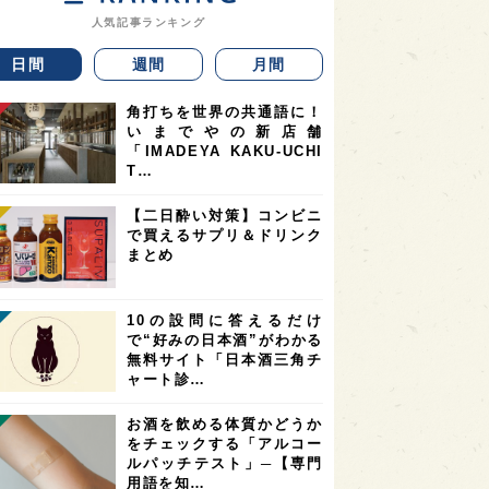
人気記事ランキング
日間
週間
月間
角打ちを世界の共通語に！
いまでやの新店舗
「IMADEYA KAKU-UCHI
T…
【二日酔い対策】コンビニ
で買えるサプリ＆ドリンク
まとめ
10の設問に答えるだけ
で“好みの日本酒”がわかる
無料サイト「日本酒三角チ
ャート診…
お酒を飲める体質かどうか
をチェックする「アルコー
ルパッチテスト」─【専門
用語を知…