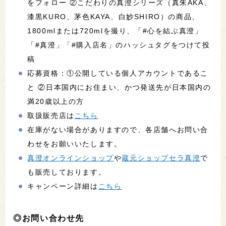
をフォロー ②こだわりの真澄シリーズ（真朱AKA、
漆黒KURO、茅色KAYA、白妙SHIRO）の商品、
1800mlまたは720mlを撮り、「#心を結ぶ真澄」
「#真澄」「#購入店名」のハッシュタグをつけて投
稿
応募資格：①公開している個人アカウントであるこ
と ②日本国内にお住まい、かつ発送先が日本国内の
満20歳以上の方
取扱販売店は
こちら
在庫がない場合がありますので、各店舗へお問い合
わせをお願いいたします。
真澄オンラインショップ
や
蔵元ショップセラ真澄
で
も販売しております。
キャンペーン詳細は
こちら
◎お問い合わせ先