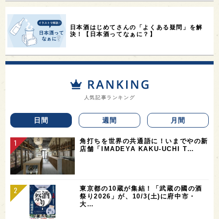
日本酒はじめてさんの「よくある疑問」を解
決！【日本酒ってなぁに？】
人気記事ランキング
日間
週間
月間
角打ちを世界の共通語に！いまでやの新
店舗「IMADEYA KAKU-UCHI T…
東京都の10蔵が集結！「武蔵の國の酒
祭り2026」が、10/3(土)に府中市・
大…