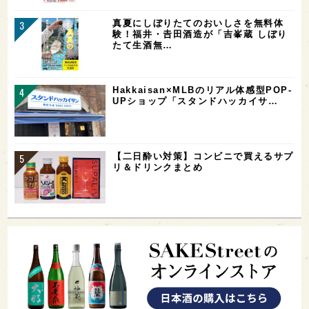
真夏にしぼりたてのおいしさを無料体
験！福井・𠮷田酒造が「吉峯蔵 しぼり
たて生酒無…
Hakkaisan×MLBのリアル体感型POP-
UPショップ「スタンドハッカイサ…
【二日酔い対策】コンビニで買えるサプ
リ＆ドリンクまとめ