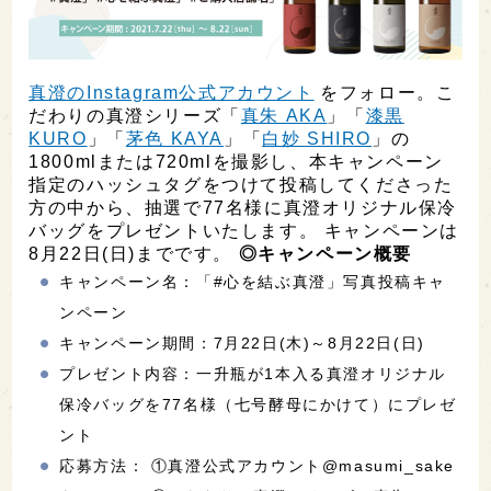
真澄のInstagram公式アカウント
をフォロー。こ
だわりの真澄シリーズ「
真朱 AKA
」「
漆黒
KURO
」「
茅色 KAYA
」「
白妙 SHIRO
」の
1800mlまたは720mlを撮影し、本キャンペーン
指定のハッシュタグをつけて投稿してくださった
方の中から、抽選で77名様に真澄オリジナル保冷
バッグをプレゼントいたします。 キャンペーンは
8月22日(日)までです。
◎キャンペーン概要
キャンペーン名：「#心を結ぶ真澄」写真投稿キャ
ンペーン
キャンペーン期間：7月22日(木)～8月22日(日)
プレゼント内容：一升瓶が1本入る真澄オリジナル
保冷バッグを77名様（七号酵母にかけて）にプレゼ
ント
応募方法： ①真澄公式アカウント@masumi_sake