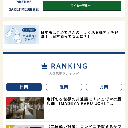
ライター募集中！
SAKETIMES編集部
日本酒はじめてさんの「よくある疑問」を解
決！【日本酒ってなぁに？】
人気記事ランキング
日間
週間
月間
角打ちを世界の共通語に！いまでやの新
店舗「IMADEYA KAKU-UCHI T…
【二日酔い対策】コンビニで買えるサプ