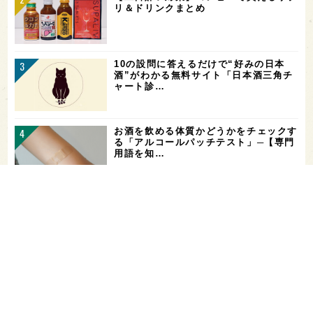
リ＆ドリンクまとめ
10の設問に答えるだけで“好みの日本
酒”がわかる無料サイト「日本酒三角チ
ャート診…
お酒を飲める体質かどうかをチェックす
る「アルコールパッチテスト」─【専門
用語を知…
花酵母で醸した18銘柄のお酒を飲み比
べ！「第16回 花の宴 in 東京」が、8/
…