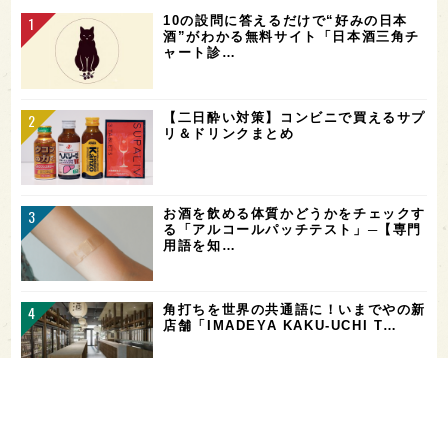
10の設問に答えるだけで“好みの日本
酒”がわかる無料サイト「日本酒三角チ
ャート診…
【二日酔い対策】コンビニで買えるサプ
リ＆ドリンクまとめ
お酒を飲める体質かどうかをチェックす
る「アルコールパッチテスト」─【専門
用語を知…
角打ちを世界の共通語に！いまでやの新
店舗「IMADEYA KAKU-UCHI T…
「飲み続ければ、お酒に強くなる」っ
て、本当？【日本酒好きの医師に聞く！
日本酒と健…