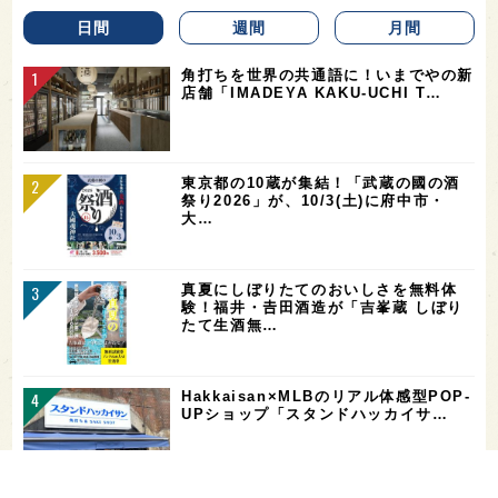
日間
週間
月間
角打ちを世界の共通語に！いまでやの新
店舗「IMADEYA KAKU-UCHI T…
東京都の10蔵が集結！「武蔵の國の酒
祭り2026」が、10/3(土)に府中市・
大…
真夏にしぼりたてのおいしさを無料体
験！福井・𠮷田酒造が「吉峯蔵 しぼり
たて生酒無…
Hakkaisan×MLBのリアル体感型POP-
UPショップ「スタンドハッカイサ…