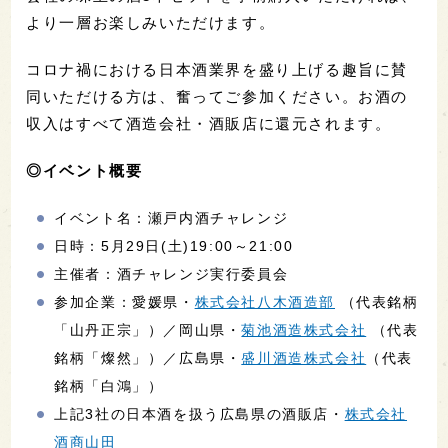
より一層お楽しみいただけます。
コロナ禍における日本酒業界を盛り上げる趣旨に賛
同いただける方は、奮ってご参加ください。お酒の
収入はすべて酒造会社・酒販店に還元されます。
◎イベント概要
イベント名：瀬戸内酒チャレンジ
日時：5月29日(土)19:00～21:00
主催者：酒チャレンジ実行委員会
参加企業：愛媛県・
株式会社八木酒造部
（代表銘柄
「山丹正宗」）／岡山県・
菊池酒造株式会社
（代表
銘柄「燦然」）／広島県・
盛川酒造株式会社
（代表
銘柄「白鴻」）
上記3社の日本酒を扱う広島県の酒販店・
株式会社
酒商山田