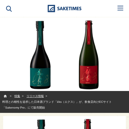
SAKETIMES
特集
リリース情報
料理との相性を追求した日本酒ブランド「éks（エクス）」が、飲食店向けECサイト
「Sakenomy Pro」にて販売開始