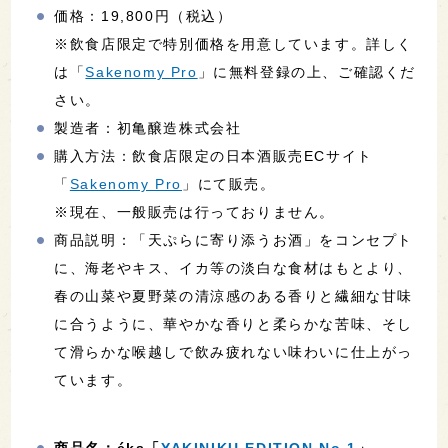
価格：19,800円（税込）
※飲食店限定で特別価格を用意しています。
詳しく
は「
Sakenomy Pro
」に無料登録の上、ご確認くだ
さい。
製造者：初亀醸造株式会社
購入方法：飲食店限定の日本酒販売ECサイト
「
Sakenomy Pro
」にて販売。
※現在、一般販売は行っておりません。
商品説明：「天ぷらに寄り添うお酒」をコンセプト
に、海老やキス、イカ等の淡白な食材はもとより、
春の山菜や夏野菜の清涼感のある香りと繊細な甘味
に合うように、華やかな香りと柔らかな苦味、そし
て滑らかな喉越しで飲み疲れない味わいに仕上がっ
ています。
商品名：éks「
YAKINIKU EDITION No.1
」