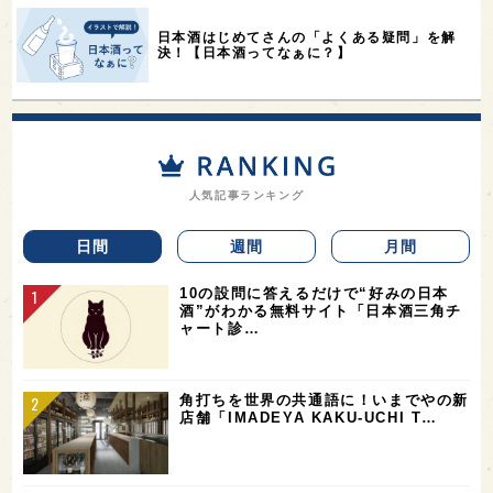
日本酒はじめてさんの「よくある疑問」を解
決！【日本酒ってなぁに？】
人気記事ランキング
日間
週間
月間
10の設問に答えるだけで“好みの日本
酒”がわかる無料サイト「日本酒三角チ
ャート診…
角打ちを世界の共通語に！いまでやの新
店舗「IMADEYA KAKU-UCHI T…