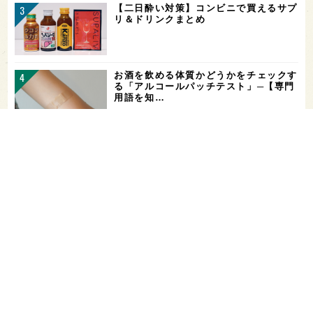
【二日酔い対策】コンビニで買えるサプ
リ＆ドリンクまとめ
お酒を飲める体質かどうかをチェックす
る「アルコールパッチテスト」─【専門
用語を知…
希少なミズナラ木桶で醸造！新潟・緑川
酒造の新シリーズ第1弾「Phenomeno
…