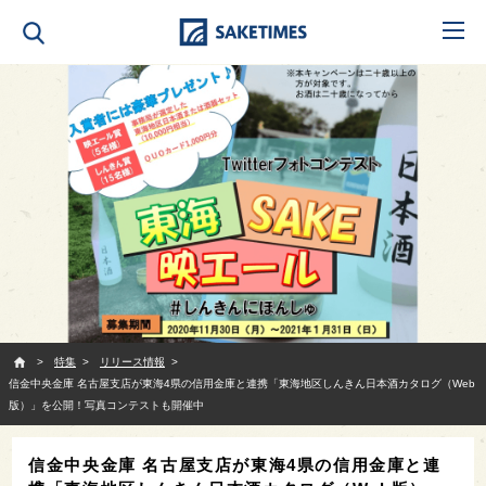
SAKETIMES
特集
リリース情報
信金中央金庫 名古屋支店が東海4県の信用金庫と連携「東海地区しんきん日本酒カタログ（Web
版）」を公開！写真コンテストも開催中
信金中央金庫 名古屋支店が東海4県の信用金庫と連