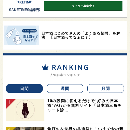
ライター募集中！
SAKETIMES編集部
日本酒はじめてさんの「よくある疑問」を解
決！【日本酒ってなぁに？】
人気記事ランキング
日間
週間
月間
10の設問に答えるだけで“好みの日本
酒”がわかる無料サイト「日本酒三角チ
ャート診…
角打ちを世界の共通語に！いまでやの新