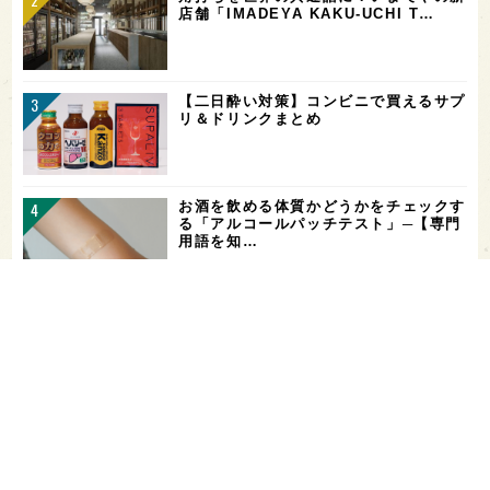
店舗「IMADEYA KAKU-UCHI T…
【二日酔い対策】コンビニで買えるサプ
リ＆ドリンクまとめ
お酒を飲める体質かどうかをチェックす
る「アルコールパッチテスト」─【専門
用語を知…
希少なミズナラ木桶で醸造！新潟・緑川
酒造の新シリーズ第1弾「Phenomeno
…