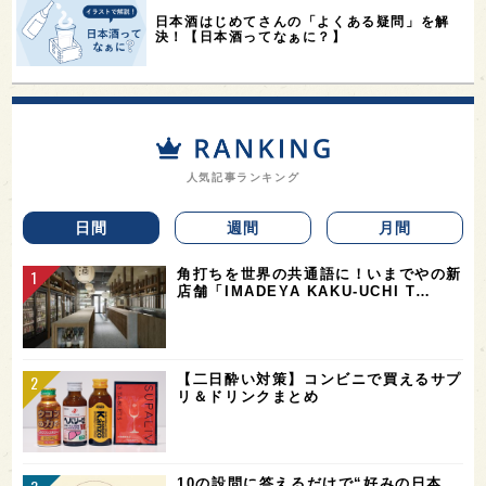
日本酒はじめてさんの「よくある疑問」を解
決！【日本酒ってなぁに？】
人気記事ランキング
日間
週間
月間
角打ちを世界の共通語に！いまでやの新
店舗「IMADEYA KAKU-UCHI T…
【二日酔い対策】コンビニで買えるサプ
リ＆ドリンクまとめ
10の設問に答えるだけで“好みの日本