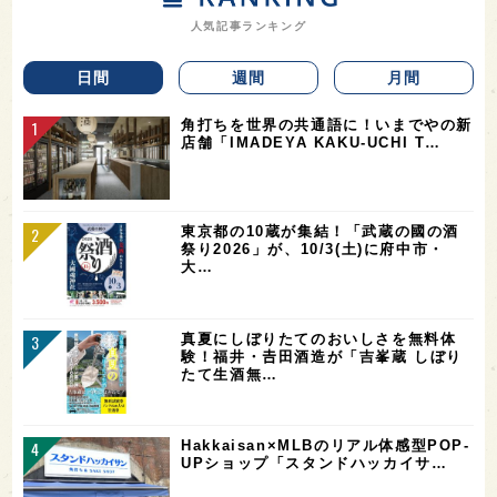
人気記事ランキング
日間
週間
月間
角打ちを世界の共通語に！いまでやの新
店舗「IMADEYA KAKU-UCHI T…
東京都の10蔵が集結！「武蔵の國の酒
祭り2026」が、10/3(土)に府中市・
大…
真夏にしぼりたてのおいしさを無料体
験！福井・𠮷田酒造が「吉峯蔵 しぼり
たて生酒無…
Hakkaisan×MLBのリアル体感型POP-
UPショップ「スタンドハッカイサ…