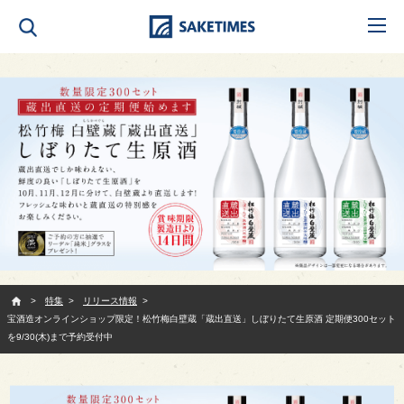
SAKETIMES
特集
リリース情報
宝酒造オンラインショップ限定！松竹梅白壁蔵「蔵出直送」しぼりたて生原酒 定期便300セット
を9/30(木)まで予約受付中