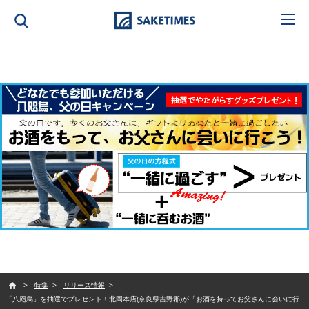
SAKETIMES
特集
リリース情報
「八咫烏」を抽選でプレゼント！北岡本店(奈良県吉野郡)が「お酒を持ってお父さんに会いに行