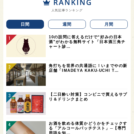
人気記事ランキング
日間
週間
月間
10の設問に答えるだけで“好みの日本
酒”がわかる無料サイト「日本酒三角チ
ャート診…
角打ちを世界の共通語に！いまでやの新
店舗「IMADEYA KAKU-UCHI T…
【二日酔い対策】コンビニで買えるサプ
リ＆ドリンクまとめ
お酒を飲める体質かどうかをチェックす
る「アルコールパッチテスト」─【専門
用語を知…