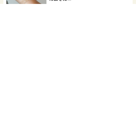
希少なミズナラ木桶で醸造！新潟・緑川
酒造の新シリーズ第1弾「Phenomeno
…