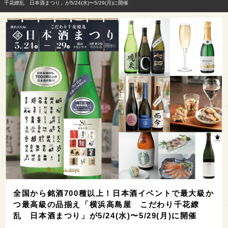
千花繚乱 日本酒まつり」が5/24(水)〜5/29(月)に開催
全国から銘酒700種以上！日本酒イベントで最大級か
つ最高級の品揃え「横浜高島屋 こだわり千花繚
乱 日本酒まつり」が5/24(水)〜5/29(月)に開催