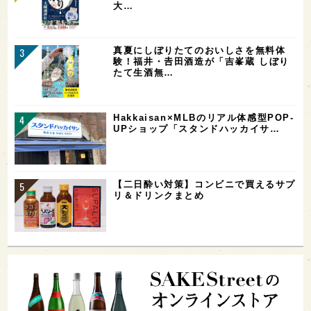
大…
真夏にしぼりたてのおいしさを無料体
験！福井・𠮷田酒造が「吉峯蔵 しぼり
たて生酒無…
Hakkaisan×MLBのリアル体感型POP-
UPショップ「スタンドハッカイサ…
【二日酔い対策】コンビニで買えるサプ
リ＆ドリンクまとめ