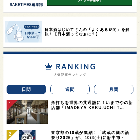
ライター募集中！
SAKETIMES編集部
日本酒はじめてさんの「よくある疑問」を解
決！【日本酒ってなぁに？】
人気記事ランキング
日間
週間
月間
角打ちを世界の共通語に！いまでやの新
店舗「IMADEYA KAKU-UCHI T…
東京都の10蔵が集結！「武蔵の國の酒
祭り2026」が、10/3(土)に府中市・