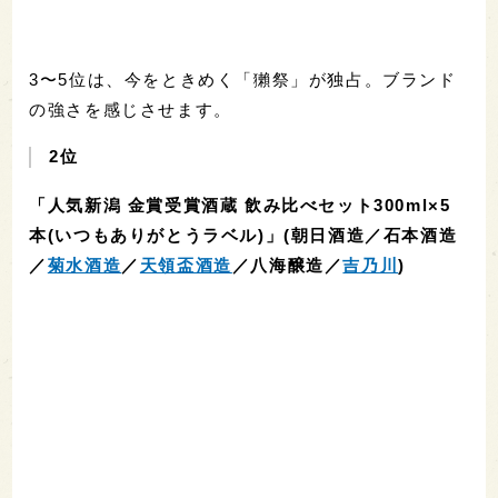
3〜5位は、今をときめく「獺祭」が独占。ブランド
の強さを感じさせます。
2位
「人気新潟 金賞受賞酒蔵 飲み比べセット300ml×5
本(いつもありがとうラベル)」(朝日酒造／石本酒造
／
菊水酒造
／
天領盃酒造
／八海醸造／
吉乃川
)