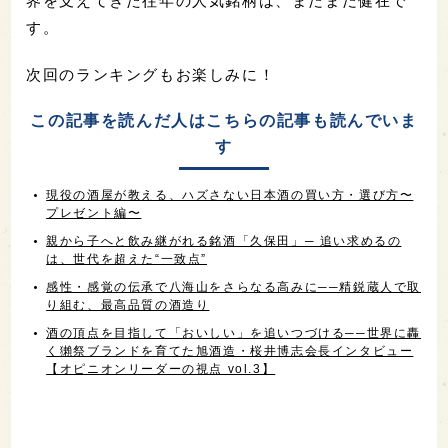
界を支えてきた往年の人気銘柄は、まだまだ健在で
す。
次回のランキングもお楽しみに！
この記事を読んだ人はこちらの記事も読んでいま
す
現役の酒屋が教える、ハズさない日本酒の買い方・選び方〜
プレゼント編〜
親から子へと飲み継がれる銘酒「久保田」─ 追い求めるの
は、世代を超えた“一致点”
感性・感覚の伝承で八海山をさらなる高みに──精鋭蔵人で取
り組む、最高品質の酒造り
酒の頂点を目指して「おいしい」を追いつづける──世界に轟
く獺祭ブランドを育てた旭酒造・桜井博志会長インタビュー
【オピニオンリーダーの視点 vol.3】