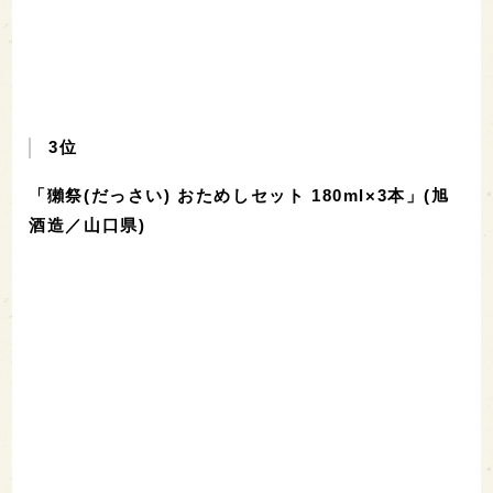
3位
「獺祭(だっさい) おためしセット 180ml×3本」(旭
酒造／山口県)