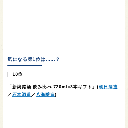
気になる第1位は......？
10位
「新潟銘酒 飲み比べ 720ml×3本ギフト」(
朝日酒造
／
石本酒造
／
八海醸造
)