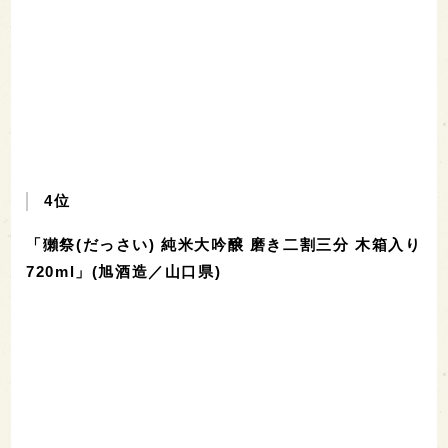
4位
「獺祭(だっさい) 純米大吟醸 磨き二割三分 木箱入り
720ml」(旭酒造／山口県)