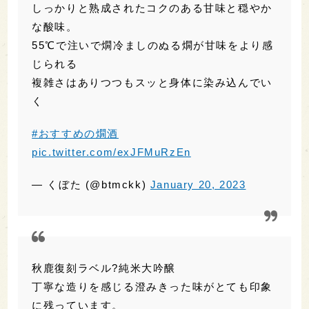
龍勢 無垢の系譜 雄町
しっかりと熟成されたコクのある甘味と穏やか
な酸味。
55℃で注いで燗冷ましのぬる燗が甘味をより感
じられる
複雑さはありつつもスッと身体に染み込んでい
く
#おすすめの燗酒
pic.twitter.com/exJFMuRzEn
— くぼた (@btmckk)
January 20, 2023
秋鹿復刻ラベル?️純米大吟醸