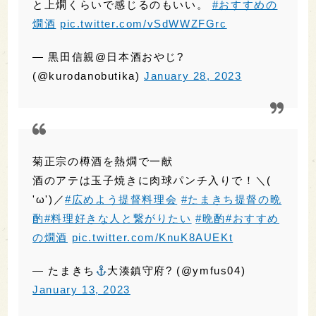
も美味い米の旨み、甘味をたっぷり感じられる
純米吟醸をぬる燗でいただくのは最高。
勢政宗のもち米独特の甘さと温かみをしっかり
と上燗くらいで感じるのもいい。
#おすすめの
燗酒
pic.twitter.com/vSdWWZFGrc
— 黒田信親@日本酒おやじ?
(@kurodanobutika)
January 28, 2023
菊正宗の樽酒を熱燗で一献
酒のアテは玉子焼きに肉球パンチ入りで！＼(
'ω')／
#広めよう提督料理会
#たまきち提督の晩
酌
#料理好きな人と繋がりたい
#晩酌
#おすすめ
の燗酒
pic.twitter.com/KnuK8AUEKt