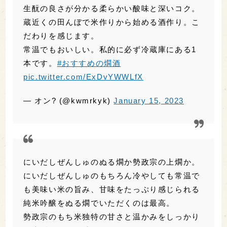
しぜんしゅ 生酛 燗誂
(㈲仁井田本家／福島県)
生酛の良さが分かる柔らかい酸味と深いコク。
蔵近くの田んぼで米作りから始める酒作り。こ
だわりを感じます。
常温でもおいしい。私的に必ず冷蔵庫にある1
本です。
#おすすめの燗酒
pic.twitter.com/ExDvYWWLfX
— オン? (@kwmrkyk)
January 15, 2023
にいだしぜんしゅのぬる燗か勢政宗の上燗か。
にいだしぜんしゅのもちろん冷やしても常温で