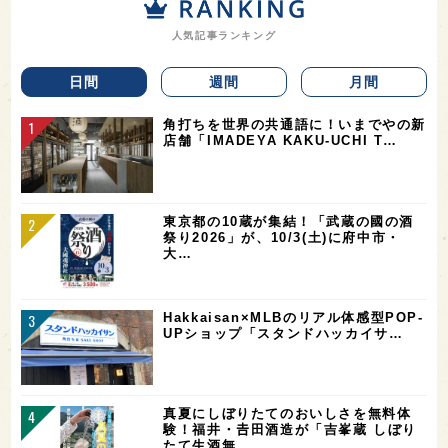
日本酒はじめてさんの「よくある疑問」を解
決！【日本酒ってなぁに？】
人気記事ランキング
日間
週間
月間
角打ちを世界の共通語に！いまでやの新
店舗「IMADEYA KAKU-UCHI T…
東京都の10蔵が集結！「武蔵の國の酒
祭り2026」が、10/3(土)に府中市・
大…
Hakkaisan×MLBのリアル体感型POP-
UPショップ「スタンドハッカイサ…