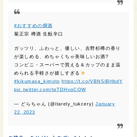
— たまきち
大湊鎮守府? (@ymfus04)
January 13, 2023
#おすすめの燗酒
菊正宗 樽酒 生酛辛口
ガッツリ、ふわっと、優しい、吉野杉樽の香り
が楽しめる、めちゃくちゃ美味しいお酒?
コンビニ・スーパーで買える＆カップのまま温
められる手軽さが嬉しすぎる
#kikumasa_kimoto
https://t.co/VBNSlBHbdY
pic.twitter.com/tpTDHvqCOW