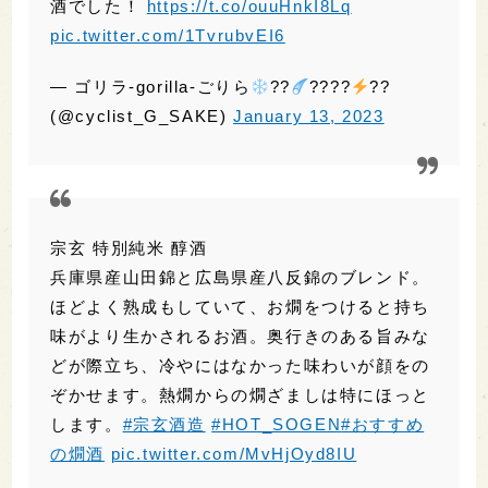
酒でした！
https://t.co/ouuHnkI8Lq
pic.twitter.com/1TvrubvEI6
— ゴリラ-gorilla-ごりら
??
????
??
(@cyclist_G_SAKE)
January 13, 2023
宗玄 特別純米 醇酒
兵庫県産山田錦と広島県産八反錦のブレンド。
ほどよく熟成もしていて、お燗をつけると持ち
味がより生かされるお酒。奥行きのある旨みな
どが際立ち、冷やにはなかった味わいが顔をの
ぞかせます。熱燗からの燗ざましは特にほっと
します。
#宗玄酒造
#HOT_SOGEN
#おすすめ
の燗酒
pic.twitter.com/MvHjOyd8IU