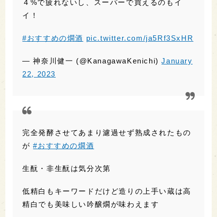
じんわりと広がる旨さにカーッとくる後味のキ
レがさすが菊姫という感じです。アルコール１
４%で疲れないし、スーパーで買えるのもイ
イ！
#おすすめの燗酒
pic.twitter.com/ja5Rf3SxHR
— 神奈川健一 (@KanagawaKenichi)
January
22, 2023
完全発酵させてあまり濾過せず熟成されたもの
が
#おすすめの燗酒
生酛・非生酛は気分次第