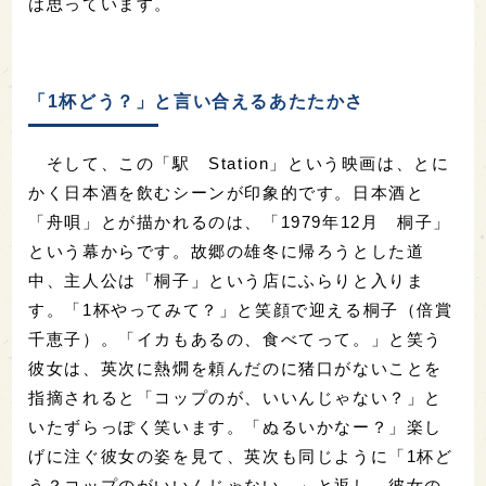
は思っています。
「1杯どう？」と言い合えるあたたかさ
そして、この「駅 Station」という映画は、とに
かく日本酒を飲むシーンが印象的です。日本酒と
「舟唄」とが描かれるのは、「1979年12月 桐子」
という幕からです。故郷の雄冬に帰ろうとした道
中、主人公は「桐子」という店にふらりと入りま
す。「1杯やってみて？」と笑顔で迎える桐子（
倍賞
千恵子
）。「イカもあるの、食べてって。」と笑う
彼女は、英次に熱燗を頼んだのに猪口がないことを
指摘されると「コップのが、いいんじゃない？」と
いたずらっぽく笑います。「ぬるいかなー？」楽し
げに注ぐ彼女の姿を見て、英次も同じように「1杯ど
う？コップのがいいんじゃない。」と返し、彼女の