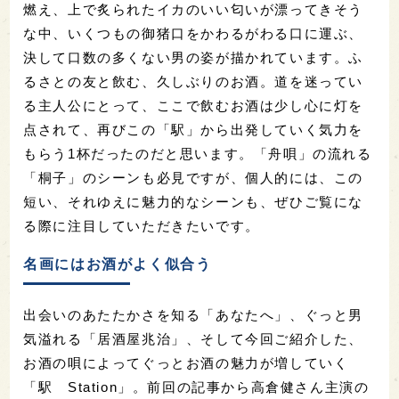
燃え、上で炙られたイカのいい匂いが漂ってきそう
な中、いくつもの御猪口をかわるがわる口に運ぶ、
決して口数の多くない男の姿が描かれています。ふ
るさとの友と飲む、久しぶりのお酒。道を迷ってい
る主人公にとって、ここで飲むお酒は少し心に灯を
点されて、再びこの「駅」から出発していく気力を
もらう1杯だったのだと思います。「舟唄」の流れる
「桐子」のシーンも必見ですが、個人的には、この
短い、それゆえに魅力的なシーンも、ぜひご覧にな
る際に注目していただきたいです。
名画にはお酒がよく似合う
出会いのあたたかさを知る「あなたへ」、ぐっと男
気溢れる「居酒屋兆治」、そして
今回ご紹介した
、
お酒の唄によってぐっとお酒の魅力が増していく
「駅 Station
」。
前回の記事から高倉健さん主演の