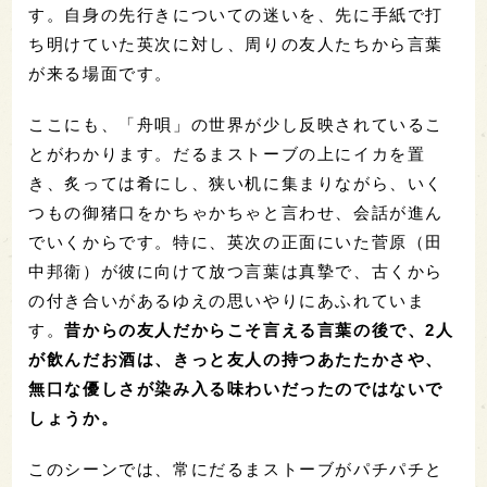
す。
自身の先行きについての迷い
を
、先に手紙で打
ち明けていた英次に対し、周りの友人たちから言葉
が来る場面です。
ここにも、「舟唄」の世界が少し反映されているこ
とがわかります。
だるまストーブの上にイカを
置
き、炙って
は
肴にし、狭い机に
集まりながら、いく
つもの御猪口をかちゃかちゃと言わせ、会話
が
進ん
でい
くからです
。
特に、
英次の正面にいた菅原（田
中邦衛）が
彼に向けて放つ言葉は真摯で、古くから
の付き合いがあるゆえの思いやりにあふれていま
す。
昔からの友人だからこそ言える
言葉の後で、2人
が飲んだお酒は、きっと友人の持つあたたかさや、
無口な優しさが染み入る味わいだったのではないで
しょうか。
このシーンでは、常にだるまストーブがパチパチと