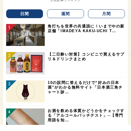
人気記事ランキング
日間
週間
月間
角打ちを世界の共通語に！いまでやの新
店舗「IMADEYA KAKU-UCHI T…
【二日酔い対策】コンビニで買えるサプ
リ＆ドリンクまとめ
10の設問に答えるだけで“好みの日本
酒”がわかる無料サイト「日本酒三角チ
ャート診…
お酒を飲める体質かどうかをチェックす
る「アルコールパッチテスト」─【専門
用語を知…