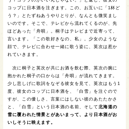
コップに日本酒を注ぎます。この、
お互いに「1杯ど
う？」とたずねあうやりとりが、なんとも微笑まし
いのです。
そこで、テレビから流れてくるのが、先
ほどあった「舟唄」。桐子はテレビまで近寄って、
言います。「この歌好きなの、私」。少女のような
顔で、テレビに合わせ一緒に歌う姿に、英次は惹か
れていきます。
次に桐子と英次が共にお酒を飲む際、英次の腕に
抱かれた桐子の口からは「舟唄」が流れてきます。
少し悲しげに歌詞をなぞる彼女を見て、英次はもう1
度、彼女のコップに日本酒を、「白雪」を注ぐので
すが、この優しさ、言葉にはしない彼のあたたかさ
と、「白雪」という日本酒の名前、そして
北海道の
雪に覆われた情景とがあいまって、より日本酒がお
いしそうに映えます。