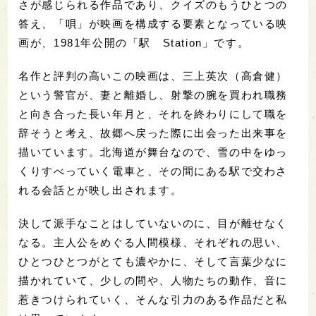
さが感じられる作品であり、クイズのもうひとつの
答え、
「唄」が映画を構成する要素となっている映
画が、1981年公開の「駅 Station」です。
名作と評判の高いこの映画は、
三上英次（高倉健）
という警官が、妻と離婚し、射撃の腕を買われ職務
と向き合った長い年月と、それを終わりにして職を
辞そうと考え、故郷へ戻った際に出会った出来事を
描いています。北海道が舞台なので、雪の中をゆっ
くりすべっていく電車と、その間にある駅で交わさ
れる会話とが映し出されます。
決して派手なことはしていないのに、目が離せなく
なる。主人公をめぐる人間模様、それぞれの思い、
ひとつひとつがとても濃やかに、そして言葉少なに
描かれていて、少しの間や、人物たちの動作、音に
惹きつけられていく、そんな引力のある作品だと私