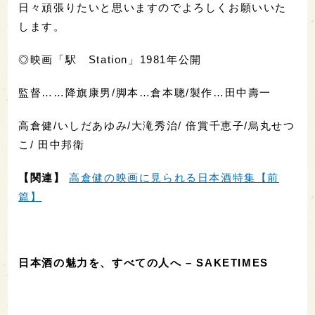
日々頑張りたいと思いますのでよろしくお願いいた
します。
◎映画「駅 Station」1981年公開
監督……降旗康男/脚本…倉本聰/製作…田中壽一
高倉健/いしだあゆみ
/
大滝秀治/
倍賞千恵子
/
烏丸せつ
こ
/
田中邦衛
【関連】
高倉健の映画に見られる日本酒特集【前
篇】
日本酒の魅力を、すべての人へ – SAKETIMES