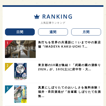
人気記事ランキング
日間
週間
月間
角打ちを世界の共通語に！いまでやの新店
舗「IMADEYA KAKU-UCHI T…
東京都の10蔵が集結！「武蔵の國の酒祭り
2026」が、10/3(土)に府中市・大…
真夏にしぼりたてのおいしさを無料体験！
福井・𠮷田酒造が「吉峯蔵 しぼりたて生酒
無…