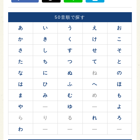
50音順で探す
あ
い
う
え
お
か
き
く
け
こ
さ
し
す
せ
そ
た
ち
つ
て
と
な
に
ぬ
ね
の
は
ひ
ふ
へ
ほ
ま
み
む
め
も
や
―
ゆ
―
よ
ら
り
る
れ
ろ
わ
―
―
―
―