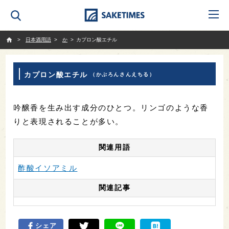
SAKETIMES
日本酒用語
か
カプロン酸エチル
カプロン酸エチル
（かぷろんさんえちる）
吟醸香を生み出す成分のひとつ。リンゴのような香
りと表現されることが多い。
関連用語
酢酸イソアミル
関連記事
シェア