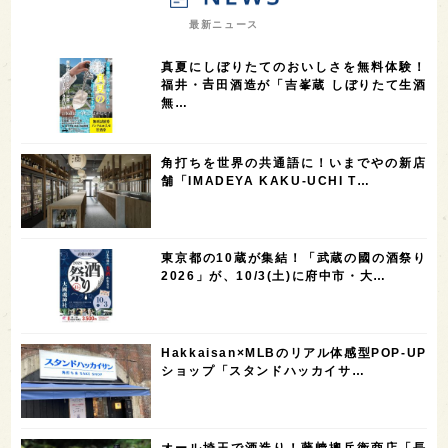
7
7
7
7
山梨県
ヨーロッパ
石川県
奈良県
最新ニュース
7
6
6
6
滋賀県
和歌山県
富山県
フランス
真夏にしぼりたてのおいしさを無料体験！
5
5
5
5
5
高知県
島根県
SAKE100
佐賀県
岡山県
福井・𠮷田酒造が「吉峯蔵 しぼりたて生酒
無…
4
4
4
4
岩手県
山口県
アメリカ
神奈川県
4
3
3
3
3
大分県
三重県
大阪府
青森県
福岡県
角打ちを世界の共通語に！いまでやの新店
3
3
2
2
スペイン
香港
福井県
オーストラリア
舗「IMADEYA KAKU-UCHI T…
2
2
2
1
台湾
アジア
SAKEの時代を生きる
静岡県
1
1
1
1
長崎県
香川県
現役蔵人
愛媛県
東京都の10蔵が集結！「武蔵の國の酒祭り
1
1
1
1
全蔵めぐり
シンガポール
カナダ
群馬県
2026」が、10/3(土)に府中市・大…
1
1
1
1
1
熊本県
徳島県
北米
イギリス
ノルウェー
1
1
1
1
新宿区
歌舞伎町
沖縄県
鳥取県
Hakkaisan×MLBのリアル体感型POP-UP
ショップ「スタンドハッカイサ…
1
saketimes_image_4