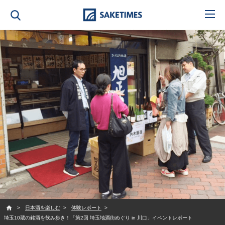
SAKETIMES
日本酒を楽しむ
体験レポート
埼玉10蔵の銘酒を飲み歩き！「第2回 埼玉地酒街めぐり in 川口」イベントレポート