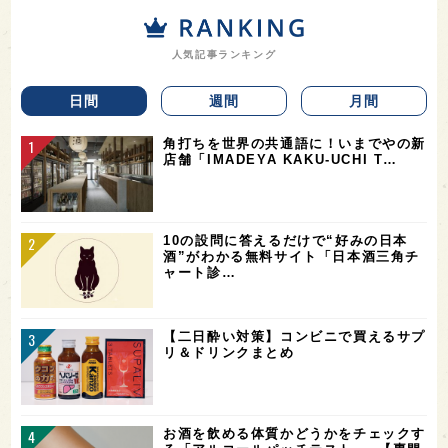
人気記事ランキング
日間
週間
月間
角打ちを世界の共通語に！いまでやの新
店舗「IMADEYA KAKU-UCHI T…
10の設問に答えるだけで“好みの日本
酒”がわかる無料サイト「日本酒三角チ
ャート診…
【二日酔い対策】コンビニで買えるサプ
リ＆ドリンクまとめ
お酒を飲める体質かどうかをチェックす