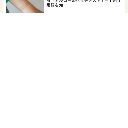
る「アルコールパッチテスト」─【専門
用語を知…
希少なミズナラ木桶で醸造！新潟・緑川
酒造の新シリーズ第1弾「Phenomeno
…