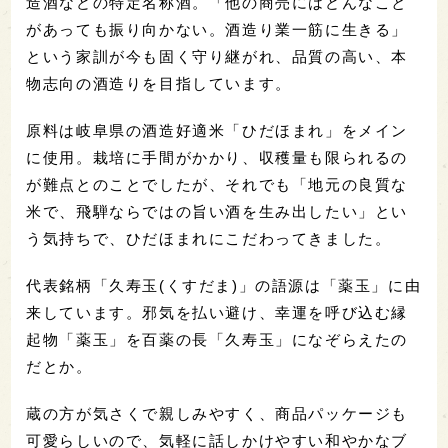
造酒などの特定名称酒。「他の商売にはどんなこと
があっても振り向かない。酒造り業一筋に生きる」
という家訓が今も固く守り継がれ、品質の高い、本
物志向の酒造りを目指しています。
原料は岐阜県の酒造好適米「ひだほまれ」をメイン
に使用。栽培に手間がかかり、収穫量も限られるの
が難点とのことでしたが、それでも「地元の良質な
米で、飛騨ならではの旨い酒を生み出したい」とい
う気持ちで、ひだほまれにこだわってきました。
代表銘柄「久寿玉(くすだま)」の語源は「薬玉」に由
来しています。邪気を払い避け、幸運を呼び込む縁
起物「薬玉」を百薬の長「久寿玉」になぞらえたの
だとか。
蔵の方が気さくで親しみやすく、商品パッケージも
可愛らしいので、気軽に話しかけやすい和やかなブ