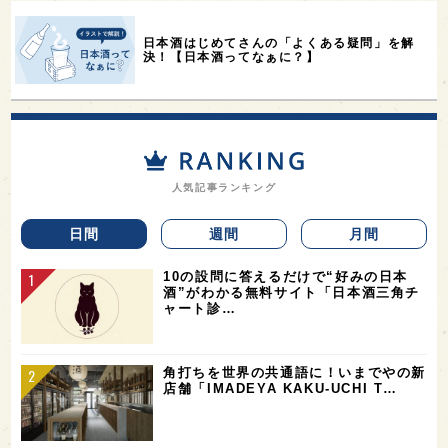
日本酒はじめてさんの「よくある疑問」を解
決！【日本酒ってなぁに？】
人気記事ランキング
日間
週間
月間
10の設問に答えるだけで“好みの日本
酒”がわかる無料サイト「日本酒三角チ
ャート診…
角打ちを世界の共通語に！いまでやの新
店舗「IMADEYA KAKU-UCHI T…