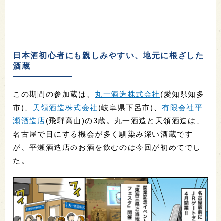
日本酒初心者にも親しみやすい、地元に根ざした
酒蔵
この期間の参加蔵は、
丸一酒造株式会社
(愛知県知多
市)、
天領酒造株式会社
(岐阜県下呂市)、
有限会社平
瀬酒造店
(飛騨高山)の3蔵。丸一酒造と天領酒造は、
名古屋で目にする機会が多く馴染み深い酒蔵です
が、平瀬酒造店のお酒を飲むのは今回が初めてでし
た。