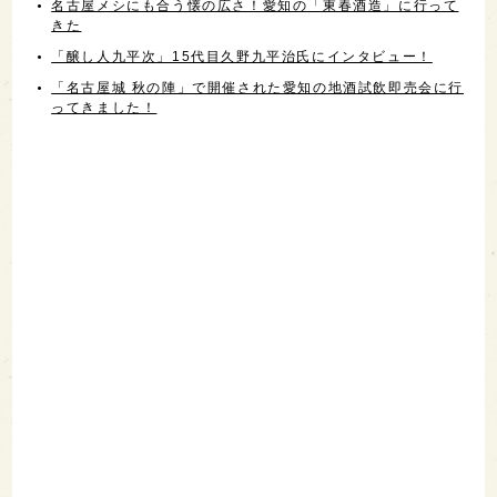
名古屋メシにも合う懐の広さ！愛知の「東春酒造」に行って
きた
「醸し人九平次」15代目久野九平治氏にインタビュー！
「名古屋城 秋の陣」で開催された愛知の地酒試飲即売会に行
ってきました！