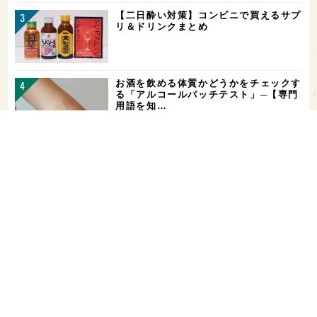
【二日酔い対策】コンビニで買えるサプ
リ＆ドリンクまとめ
お酒を飲める体質かどうかをチェックす
る「アルコールパッチテスト」─【専門
用語を知…
希少なミズナラ木桶で醸造！新潟・緑川
酒造の新シリーズ第1弾「Phenomeno
…