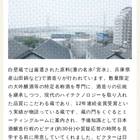
白壁蔵では厳選された原料(灘の名水｢宮水｣、兵庫県
産山田錦など)で酒造りが行われています。数量限定
の大吟醸酒等の特定名称酒を専門に、酒造りの伝統
を継承しつつ、現代のハイテクノロジーを取り入れ
た品質にこだわる蔵であり、12年連続金賞受賞とい
う実績が物語っている蔵です。蔵の門をくぐるとミ
ーティングルームに案内され、予備知識として日本
酒醸造行程のビデオ(約30分)や質疑応答の時間を見
学する前に用意していてくれました。ビクターは日