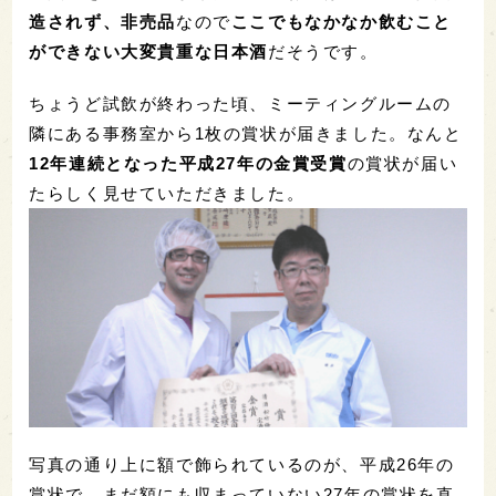
造されず、非売品
なので
ここでもなかなか飲むこと
ができない大変貴重な日本酒
だそうです。
ちょうど試飲が終わった頃、ミーティングルームの
隣にある事務室から1枚の賞状が届きました。なんと
12年連続となった平成27年の金賞受賞
の賞状が届い
たらしく見せていただきました。
写真の通り上に額で飾られているのが、平成26年の
賞状で、まだ額にも収まっていない27年の賞状を直