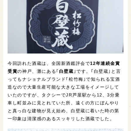
今回訪れた酒蔵は、全国新酒鑑評会で
12年連続金賞
受賞
の神戸、灘にある｢
白壁蔵
｣です。｢白壁蔵｣と言
ってもナショナルブランド｢松竹梅｣で知られる宝酒
造なので大量生産可能な大きな工場をイメージして
いたのですが、タクシーでJR芦屋駅から12、3分乗
車し町並みに見とれていた所、遠くの方にぼんやり
と真っ白な建物が見え始め、白壁蔵に着いた時の第
一印象は清潔感のあるスッキリした酒蔵でした。