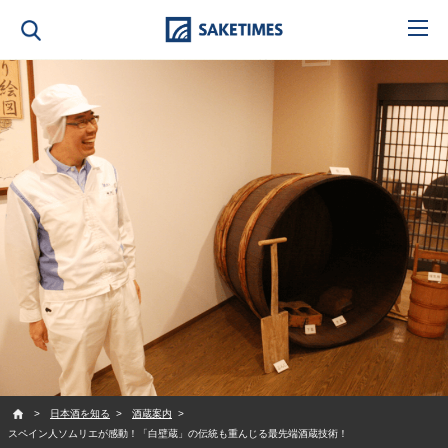
SAKETIMES
日本酒を知る
酒蔵案内
スペイン人ソムリエが感動！「白壁蔵」の伝統も重んじる最先端酒蔵技術！