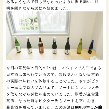
あるようなので何も見なかったように振る舞い、説
明を聞きながら試飲を始めました。
今回の蔵見学の目的の1つは、スペインで入手できる
日本酒は限られているので、普段味わえない日本酒
の実際の味わいを体験することでした。さすがビク
ター氏はプロのソムリエで、ノートに１つ１つメモ
を取りながら試飲を進めていました。順番が金賞受
賞酒になった時はビクター氏もノートを下におき、
受賞酒を嗜んでいました。このお酒は
約600本しか醸