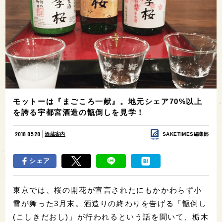
モットーは『まごころ一献』。地元シェア70%以上
を誇る宇都宮酒造の甑倒しを見学！
2018.05.20
酒蔵案内
SAKETIMES編集部
シェア
東京では、桜の開花が宣言されたにもかかわらず小
雪が舞った3月末。酒造りの終わりを告げる「甑倒し
(こしきだおし)」が行われるという話を聞いて、栃木