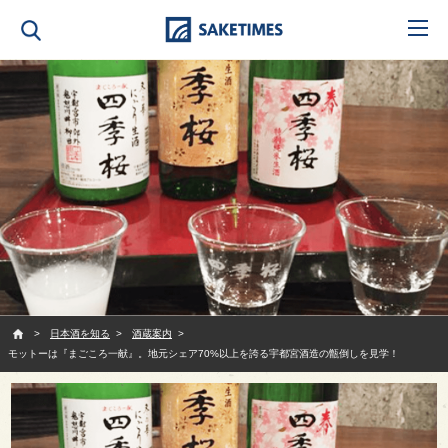
SAKETIMES
日本酒を知る
酒蔵案内
モットーは『まごころ一献』。地元シェア70%以上を誇る宇都宮酒造の甑倒しを見学！