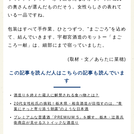
の奥さんが選んだものだそう。女性らしさの表れて
いる一品ですね。
包装はすべて手作業。ひとつずつ、"まごごろ"を込め
て、結んでいきます。宇都宮酒造のモットー「まご
ころ一献」は、細部にまで宿っていました。
(取材・文／あらたに菜穂)
この記事を読んだ人はこちらの記事も読んでいま
す
酒造りを終えた蔵人に解禁される食べ物とは？
20代女性杜氏の挑戦！栃木県・相良酒造が目指すのは、“青
葉にそっと寄り添う朝露”のような日本酒
プレミアムな普通酒「PREMIUM S」を醸す、栃木・辻善兵
衛商店が見せるストイックな酒造り