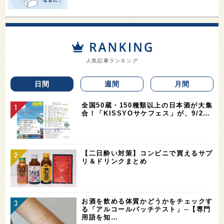
人気記事ランキング
日間
週間
月間
全国50蔵・150種類以上の日本酒が大集
合！「KISSYOサケフェス」が、9/2…
【二日酔い対策】コンビニで買えるサプ
リ＆ドリンクまとめ
お酒を飲める体質かどうかをチェックす
る「アルコールパッチテスト」─【専門
用語を知…