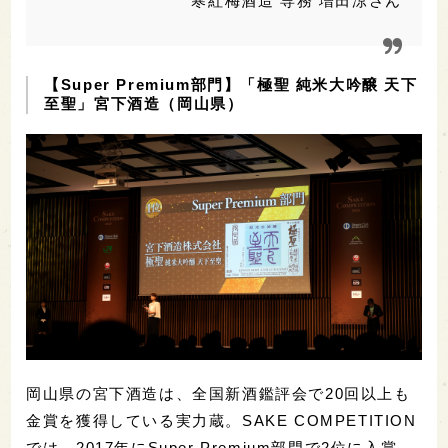
寒紅梅酒造 専務 増田涼さん
【Super Premium部門】「極聖 純米大吟醸 天下
至聖」宮下酒造（岡山県）
岡山県の宮下酒造は、全国新酒鑑評会で20回以上も
金賞を獲得している実力蔵。SAKE COMPETITION
では、2017年にSuper Premium部門で2位に入賞、