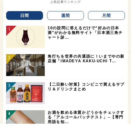
人気記事ランキング
日間
週間
月間
10の設問に答えるだけで“好みの日本
酒”がわかる無料サイト「日本酒三角チ
ャート診…
角打ちを世界の共通語に！いまでやの新
店舗「IMADEYA KAKU-UCHI T…
【二日酔い対策】コンビニで買えるサプ
リ＆ドリンクまとめ
お酒を飲める体質かどうかをチェックす
る「アルコールパッチテスト」─【専門
用語を知…