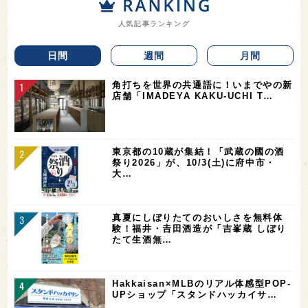
人気記事ランキング
日間
週間
月間
角打ちを世界の共通語に！いまでやの新
店舗「IMADEYA KAKU-UCHI T…
東京都の10蔵が集結！「武蔵の國の酒
祭り2026」が、10/3(土)に府中市・
大…
真夏にしぼりたてのおいしさを無料体
験！福井・𠮷田酒造が「吉峯蔵 しぼり
たて生酒無…
Hakkaisan×MLBのリアル体感型POP-
UPショップ「スタンドハッカイサ…