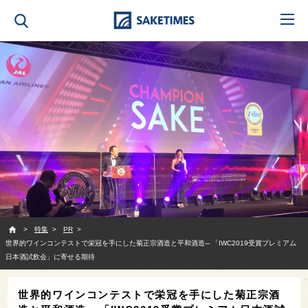
SAKETIMES
特集
PR
世界的ワインコンテストで栄冠を手にした菊正宗酒造と平和酒造─ 「IWC2019受賞プレミアム
日本酒試飲会」に寄せる期待
世界的ワインコンテストで栄冠を手にした菊正宗酒