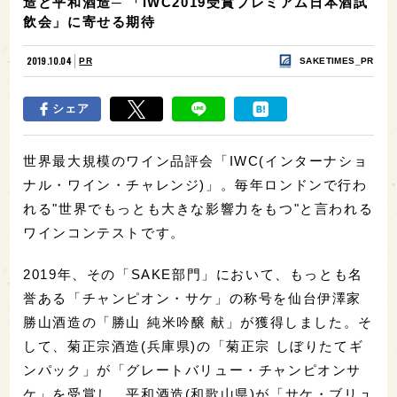
造と平和酒造─ 「IWC2019受賞プレミアム日本酒試
飲会」に寄せる期待
2019.10.04
PR
SAKETIMES_PR
シェア
世界最大規模のワイン品評会「IWC(インターナショ
ナル・ワイン・チャレンジ)」。毎年ロンドンで行わ
れる"世界でもっとも大きな影響力をもつ"と言われる
ワインコンテストです。
2019年、その「SAKE部門」において、もっとも名
誉ある「チャンピオン・サケ」の称号を仙台伊澤家
勝山酒造の「勝山 純米吟醸 献」が獲得しました。そ
して、菊正宗酒造(兵庫県)の「菊正宗 しぼりたてギ
ンパック」が「グレートバリュー・チャンピオンサ
ケ」を受賞し、平和酒造(和歌山県)が「サケ・ブリュ