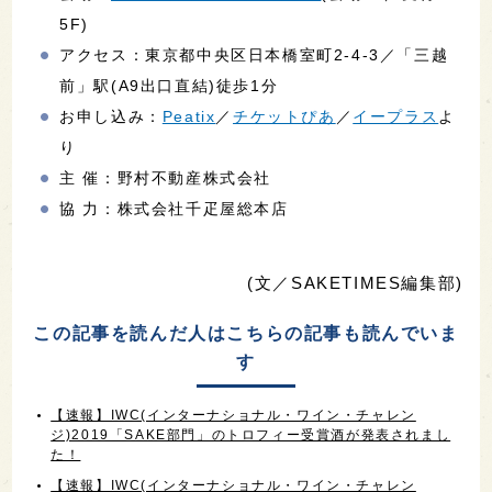
5F)
アクセス：東京都中央区日本橋室町2-4-3／「三越
前」駅(A9出口直結)徒歩1分
お申し込み：
Peatix
／
チケットぴあ
／
イープラス
よ
り
主 催：野村不動産株式会社
協 力：株式会社千疋屋総本店
(文／SAKETIMES編集部)
この記事を読んだ人はこちらの記事も読んでいま
す
【速報】IWC(インターナショナル・ワイン・チャレン
ジ)2019「SAKE部門」のトロフィー受賞酒が発表されまし
た！
【速報】IWC(インターナショナル・ワイン・チャレン