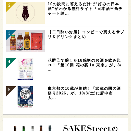
10の設問に答えるだけで“好みの日本
酒”がわかる無料サイト「日本酒三角チ
ャート診…
【二日酔い対策】コンビニで買えるサプ
リ＆ドリンクまとめ
花酵母で醸した18銘柄のお酒を飲み比
べ！「第16回 花の宴 in 東京」が、8/
…
東京都の10蔵が集結！「武蔵の國の酒
祭り2026」が、10/3(土)に府中市・
大…