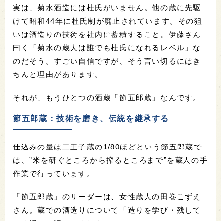
実は、菊水酒造には杜氏がいません。他の蔵に先駆
けて昭和44年に杜氏制が廃止されています。その狙
いは酒造りの技術を社内に蓄積すること。伊藤さん
曰く「菊水の蔵人は誰でも杜氏になれるレベル」な
のだそう。すごい自信ですが、そう言い切るにはき
ちんと理由があります。
それが、もうひとつの酒蔵「節五郎蔵」なんです。
節五郎蔵：技術を磨き、伝統を継承する
仕込みの量は二王子蔵の1/80ほどという節五郎蔵で
は、”米を研ぐところから搾るところまで”を蔵人の手
作業で行っています。
「節五郎蔵」のリーダーは、女性蔵人の田巻こずえ
さん。蔵での酒造りについて「造りを学び・残して