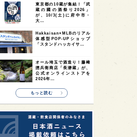
東京都の10蔵が集結！「武
2
2
2
蔵の國の酒祭り2026」
ストラリア
台湾
アジア
が、10/3(土)に府中市・
2
1
1
KEの時代を生きる
静岡県
長崎県
大…
1
1
1
県
現役蔵人
愛媛県
Hakkaisan×MLBのリアル
体感型POP-UPショップ
1
1
1
めぐり
シンガポール
カナダ
「スタンドハッカイサ…
1
1
1
1
県
熊本県
徳島県
北米
1
1
1
リス
ノルウェー
新宿区
オール埼玉で酒造り！藤﨑
摠兵衛商店「長瀞蔵」が、
1
1
1
伎町
沖縄県
鳥取県
公式オンラインストアを
2026年…
1
etimes_image_4
もっと読む