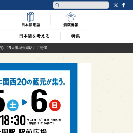
Twitt
F
日本酒用語
酒蔵情報
日本酒を考える
特集
6(日)にJR大阪城公園駅にて開催