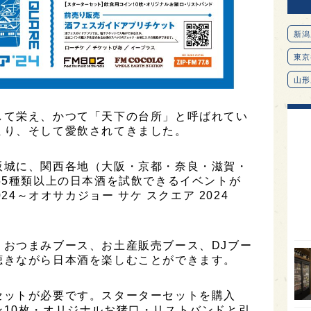
新潟
東京
山形
愛知
して栄え、かつて「天下の台所」と呼ばれてい
北海
まり、そして愛飲されてきました。
オピ
阪城に、関西各地（大阪・京都・奈良・滋賀・
広島
55種類以上の日本酒を試飲できるイベントが
 2024～オオサカジョー サケ スクエア 2024
石川
富山
SAK
、おつまみブース、お土産販売ブース、DJブー
聴きながら日本酒を楽しむことができます。
山口
大分
セットが必要です。スターターセットを購入
10枚・オリジナルお猪口・リストバンドと引
福岡