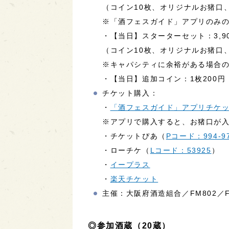
（コイン10枚、オリジナルお猪口
※「酒フェスガイド」アプリのみ
・【当日】スターターセット：3,9
（コイン10枚、オリジナルお猪口
※キャパシティに余裕がある場合
・【当日】追加コイン：1枚200円
チケット購入：
・
「酒フェスガイド」アプリチケ
※アプリで購入すると、お猪口が
・チケットぴあ（
Pコード：994-9
・ローチケ（
Lコード：53925
）
・
イープラス
・
楽天チケット
主催：大阪府酒造組合／FM802／FM
◎参加酒蔵（20蔵）