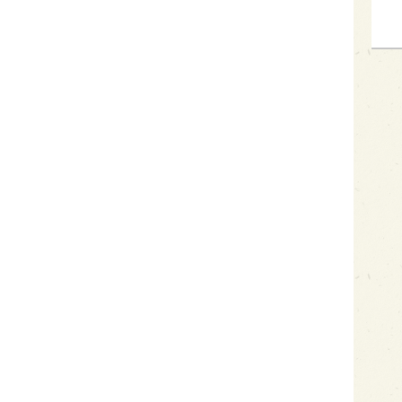
）
）
）