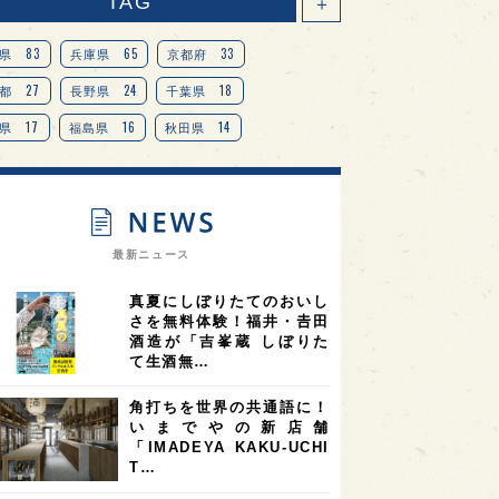
TAG
＋
83
65
33
県
兵庫県
京都府
27
24
18
都
長野県
千葉県
17
16
14
県
福島県
秋田県
14
14
13
県
宮城県
岐阜県
13
12
11
道
茨城県
栃木県
9
9
ニオンリーダーの視点
埼玉県
最新ニュース
8
7
7
県
山梨県
ヨーロッパ
真夏にしぼりたてのおいし
7
7
7
6
県
奈良県
滋賀県
和歌山県
さを無料体験！福井・𠮷田
酒造が「吉峯蔵 しぼりた
6
6
5
5
県
フランス
高知県
島根県
て生酒無…
5
5
5
4
E100
佐賀県
岡山県
岩手県
角打ちを世界の共通語に！
4
4
4
県
アメリカ
神奈川県
いまでやの新店舗
「IMADEYA KAKU-UCHI
4
3
3
3
県
三重県
大阪府
青森県
T…
3
3
3
2
県
スペイン
香港
福井県