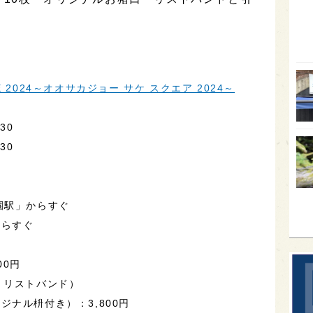
オー
SA
香川
ARE 2024～オオサカジョー サケ スクエア 2024～
全蔵
群馬
30
イギ
30
歌舞
sak
園駅」からすぐ
からすぐ
00円
、リストバンド）
ナル枡付き）：3,800円