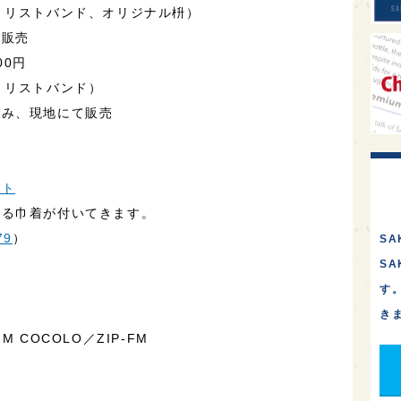
、リストバンド、オリジナル枡）
の販売
00円
、リストバンド）
のみ、現地にて販売
ット
入る巾着が付いてきます。
79
）
SA
S
す
き
 COCOLO／ZIP-FM