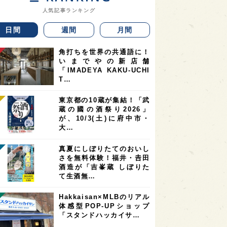
人気記事ランキング
日間
週間
月間
角打ちを世界の共通語に！
いまでやの新店舗
「IMADEYA KAKU-UCHI
T…
東京都の10蔵が集結！「武
蔵の國の酒祭り2026」
が、10/3(土)に府中市・
大…
真夏にしぼりたてのおいし
さを無料体験！福井・𠮷田
酒造が「吉峯蔵 しぼりた
て生酒無…
Hakkaisan×MLBのリアル
体感型POP-UPショップ
「スタンドハッカイサ…