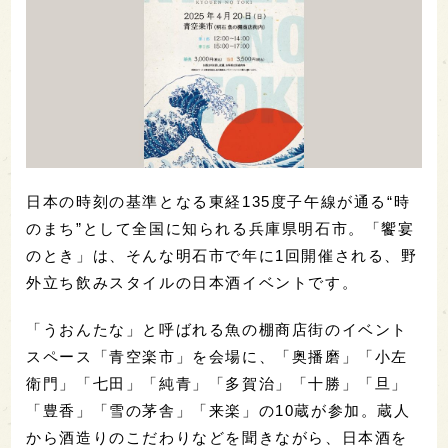
日本の時刻の基準となる東経135度子午線が通る“時
のまち”として全国に知られる兵庫県明石市。「饗宴
のとき」は、そんな明石市で年に1回開催される、野
外立ち飲みスタイルの日本酒イベントです。
「うおんたな」と呼ばれる魚の棚商店街のイベント
スペース「青空楽市」を会場に、「奥播磨」「小左
衛門」「七田」「純青」「多賀治」「十勝」「旦」
「豊香」「雪の茅舎」「来楽」の10蔵が参加。蔵人
から酒造りのこだわりなどを聞きながら、日本酒を