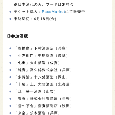
※日本酒代のみ、フードは別料金
チケット購入：
PassMarket
にて販売中
申込締切：4月18日(金)
◎参加酒蔵
「奥播磨」下村酒造店（兵庫）
「小左衛門」中島醸造（岐阜）
「七田」天山酒造（佐賀）
「純青」富久錦株式会社（兵庫）
「多賀治」十八盛酒造（岡山）
「十勝」上川大雪酒造（北海道）
「旦」笹一酒造（山梨）
「豊香」株式会社豊島屋（長野）
「雪の茅舎」齋彌酒造店（秋田）
「来楽」茨木酒造（兵庫）