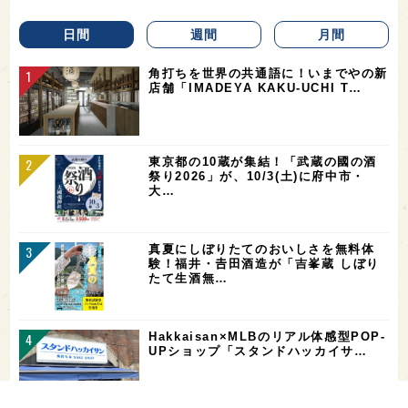
日間
週間
月間
角打ちを世界の共通語に！いまでやの新
店舗「IMADEYA KAKU-UCHI T…
東京都の10蔵が集結！「武蔵の國の酒
祭り2026」が、10/3(土)に府中市・
大…
真夏にしぼりたてのおいしさを無料体
験！福井・𠮷田酒造が「吉峯蔵 しぼり
たて生酒無…
Hakkaisan×MLBのリアル体感型POP-
UPショップ「スタンドハッカイサ…