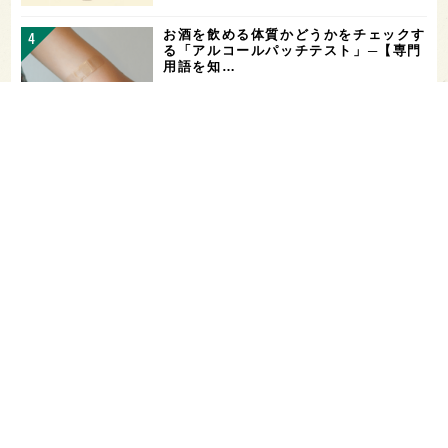
お酒を飲める体質かどうかをチェックす
る「アルコールパッチテスト」─【専門
用語を知…
花酵母で醸した18銘柄のお酒を飲み比
べ！「第16回 花の宴 in 東京」が、8/
…