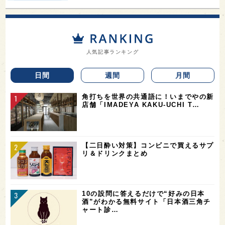
人気記事ランキング
日間
週間
月間
角打ちを世界の共通語に！いまでやの新
店舗「IMADEYA KAKU-UCHI T…
【二日酔い対策】コンビニで買えるサプ
リ＆ドリンクまとめ
10の設問に答えるだけで“好みの日本
酒”がわかる無料サイト「日本酒三角チ
ャート診…