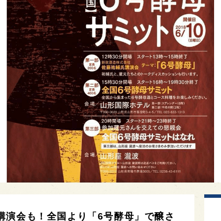
講演会も！全国より「6号酵母」で醸さ