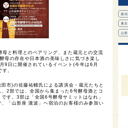
新潟
東京
山形
愛知
酵母と料理とのペアリング、また蔵元との交流
北海
号酵母の存在や日本酒の美味しさに気づき楽し
オピ
月9日に開催されているイベント(今年は6月
です。
広島
石川
秋田市)の佐藤祐輔氏による講演会・蔵元たちと
富山
、2部では、全国から集まった6号酵母酒とコ
です。3部は「全国6号酵母サミットはなれ」
SAK
で、「山形座 瀧波」ヘ宿泊のお客様のみ参加い
山口
大分
福岡