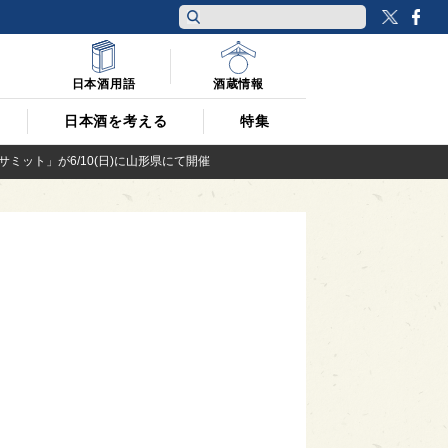
Twitt
F
日本酒用語
酒蔵情報
日本酒を考える
特集
ット」が6/10(日)に山形県にて開催