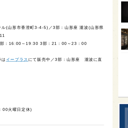
オー
SA
(山形市香澄町3-4-5)／3部：山形座 瀧波(山形県
香川
11
全蔵
部：16:00～19:30 3部：21：00～23：00
群馬
イギ
券は
イープラス
にて販売中／3部：山形座 瀧波に直
歌舞
sak
17：00火曜日定休)