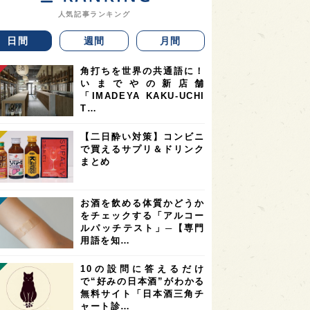
人気記事ランキング
日間
週間
月間
角打ちを世界の共通語に！
いまでやの新店舗
「IMADEYA KAKU-UCHI
T…
【二日酔い対策】コンビニ
で買えるサプリ＆ドリンク
まとめ
お酒を飲める体質かどうか
をチェックする「アルコー
ルパッチテスト」─【専門
用語を知…
10の設問に答えるだけ
で“好みの日本酒”がわかる
無料サイト「日本酒三角チ
ャート診…