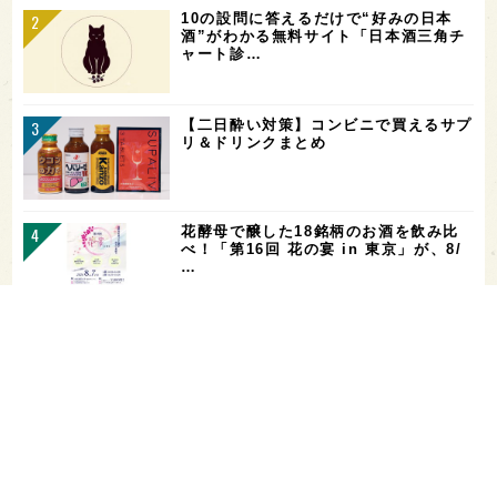
10の設問に答えるだけで“好みの日本
酒”がわかる無料サイト「日本酒三角チ
ャート診…
【二日酔い対策】コンビニで買えるサプ
リ＆ドリンクまとめ
花酵母で醸した18銘柄のお酒を飲み比
べ！「第16回 花の宴 in 東京」が、8/
…
東京都の10蔵が集結！「武蔵の國の酒
祭り2026」が、10/3(土)に府中市・
大…