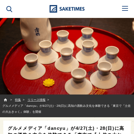
SAKETIMES
特集
リリース情報
グルメメディア「dancyu」が4/27(土)・28(日)に高知の酒飲み文化を体験できる「東京で『土佐
の大おきゃく』体験」を開催
グルメメディア「dancyu」が4/27(土)・28(日)に高