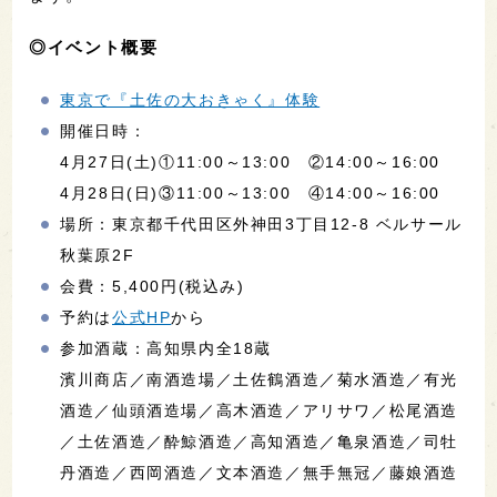
◎イベント概要
東京で『土佐の大おきゃく』体験
開催日時：
4月27日(土)①11:00～13:00 ②14:00～16:00
4月28日(日)③11:00～13:00 ④14:00～16:00
場所：東京都千代田区外神田3丁目12-8 ベルサール
秋葉原2F
会費：5,400円(税込み)
予約は
公式HP
から
参加酒蔵：高知県内全18蔵
濱川商店／南酒造場／土佐鶴酒造／菊水酒造／有光
酒造／仙頭酒造場／高木酒造／アリサワ／松尾酒造
／土佐酒造／酔鯨酒造／高知酒造／亀泉酒造／司牡
丹酒造／西岡酒造／文本酒造／無手無冠／藤娘酒造