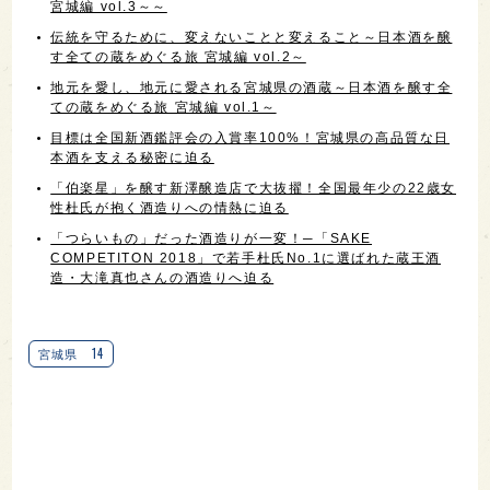
宮城編 vol.3～～
伝統を守るために、変えないことと変えること～日本酒を醸
す全ての蔵をめぐる旅 宮城編 vol.2～
地元を愛し、地元に愛される宮城県の酒蔵～日本酒を醸す全
ての蔵をめぐる旅 宮城編 vol.1～
目標は全国新酒鑑評会の入賞率100%！宮城県の高品質な日
本酒を支える秘密に迫る
「伯楽星」を醸す新澤醸造店で大抜擢！全国最年少の22歳女
性杜氏が抱く酒造りへの情熱に迫る
「つらいもの」だった酒造りが一変！─「SAKE
COMPETITON 2018」で若手杜氏No.1に選ばれた蔵王酒
造・大滝真也さんの酒造りへ迫る
14
宮城県