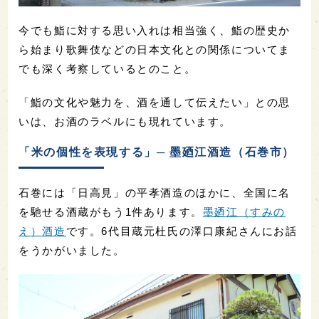
今でも鮨に対する思い入れは相当強く、鮨の歴史か
ら始まり歌舞伎などの日本文化との関係についてま
でも深く考察しているとのこと。
「鮨の文化や魅力を、酒を通して伝えたい」との思
いは、お酒のラベルにも現れています。
「米の個性を表現する」─ 墨廼江酒造（石巻市）
石巻には「日高見」の平孝酒造のほかに、全国に名
を馳せる酒蔵がもう1件あります。
墨廼江（すみの
え）酒造
です。6代目蔵元杜氏の澤口康紀さんにお話
をうかがいました。