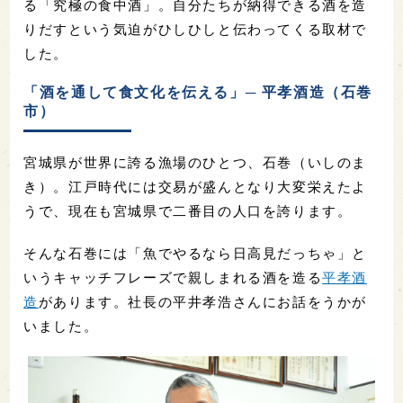
る「究極の食中酒」。自分たちが納得できる酒を造
りだすという気迫がひしひしと伝わってくる取材で
した。
「酒を通して食文化を伝える」─ 平孝酒造（石巻
市）
宮城県が世界に誇る漁場のひとつ、石巻（いしのま
き）。江戸時代には交易が盛んとなり大変栄えたよ
うで、現在も宮城県で二番目の人口を誇ります。
そんな石巻には「魚でやるなら日高見だっちゃ」と
いうキャッチフレーズで親しまれる酒を造る
平孝酒
造
があります。社長の平井孝浩さんにお話をうかが
いました。