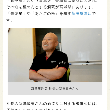
「食中酒」という言葉を一番最初に使ったとされ、
その道を極めんとする酒蔵が宮城県にあります。
「伯楽星」や「あたごの松」を醸す
新澤醸造店
で
す。
新澤醸造店 社長の新澤巖夫さん
社長の新澤巖夫さんの酒造りに対する求道心には、