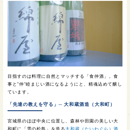
目指すのは料理に自然とマッチする「食仲酒」。食
事と"仲"睦まじい酒になるようにと、精魂込めて醸し
ています。
「先達の教えを守る」─ 大和蔵酒造（大和町）
宮城県のほぼ中央に位置し、森林や田園の美しい大
和町に「雪の松島」を造る
大和蔵（たいわぐら）酒