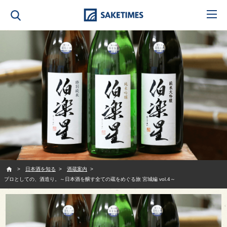
SAKETIMES
日本酒を知る
酒蔵案内
プロとしての、酒造り。～日本酒を醸す全ての蔵をめぐる旅 宮城編 vol.4～