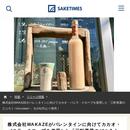
SAKETIMES
特集
リリース情報
株式会社WAKAZEがバレンタインに向けてカカオ・バニラ・クローブを使用した「三軒茶屋の
どぶろく~chocolate~」を2/4(月)より発売！
株式会社WAKAZEがバレンタインに向けてカカオ・