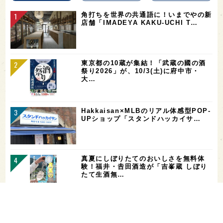
角打ちを世界の共通語に！いまでやの新
店舗「IMADEYA KAKU-UCHI T…
東京都の10蔵が集結！「武蔵の國の酒
祭り2026」が、10/3(土)に府中市・
大…
Hakkaisan×MLBのリアル体感型POP-
UPショップ「スタンドハッカイサ…
真夏にしぼりたてのおいしさを無料体
験！福井・𠮷田酒造が「吉峯蔵 しぼり
たて生酒無…
【二日酔い対策】コンビニで買えるサプ
リ＆ドリンクまとめ