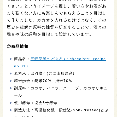
くさい」というイメージを覆し、若い方やお酒があ
まり強くない方にも楽しんでもらえることを目指し
て作りました。カカオを入れるだけではなく、その
歴史を紐解き原料の性質を研究することで、酒との
融合や味の調和を目指して設計しています。
◎商品情報
商品名：
三軒茶屋のどぶろく~chocolate~ recipe
no.013
原料米：出羽燦々(共に山形県産)
精米歩合：麹米70%、掛米70％
副原料：カカオ、バニラ、クローブ、カカオリキュ
ール
使用酵母：協会6号酵母
製造方法：高温糖化酛二段仕込/Non-Pressed(どぶ