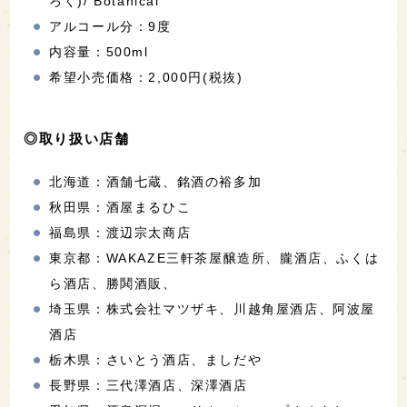
ろく)/ Botanical
アルコール分：9度
内容量：500ml
希望小売価格：2,000円(税抜)
◎取り扱い店舗
北海道：酒舗七蔵、銘酒の裕多加
秋田県：酒屋まるひこ
福島県：渡辺宗太商店
東京都：WAKAZE三軒茶屋醸造所、朧酒店、ふくは
ら酒店、勝鬨酒販、
埼玉県：株式会社マツザキ、川越角屋酒店、阿波屋
酒店
栃木県：さいとう酒店、ましだや
長野県：三代澤酒店、深澤酒店