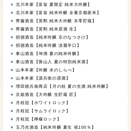
北川本家【富翁 夏限定 純米大吟醸】
北川本家【富翁 純米吟醸 全量京都産米】
齊藤酒造【英勲 純米大吟醸 氷零貯蔵】
齊藤酒造【英勲 純米原酒 生】
招德酒造【純米吟醸 京のなつさけ】
招德酒造【純米吟醸 淡麗辛口】
東山酒造【坤滴 夏の純米吟醸】
東山酒造【魯山人 夏の特別純米酒】
山本本家【吟醸 水のしらべ】
山本本家【源兵衛の原酒】
増田德兵衞商店【月の桂 夏の生酒 純米吟醸】
京姫酒造【大吟醸 生貯蔵 匠】
月桂冠【ホワイトロック】
月桂冠【サムライロック】
月桂冠【檸檬ロック】
玉乃光酒造【純米吟醸 夏生 祝100％】