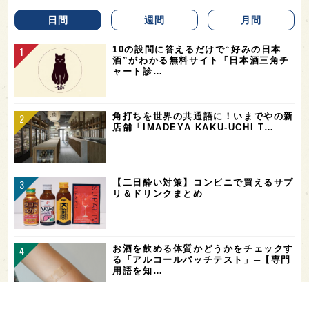
日間
週間
月間
10の設問に答えるだけで“好みの日本
酒”がわかる無料サイト「日本酒三角チ
ャート診…
角打ちを世界の共通語に！いまでやの新
店舗「IMADEYA KAKU-UCHI T…
【二日酔い対策】コンビニで買えるサプ
リ＆ドリンクまとめ
お酒を飲める体質かどうかをチェックす
る「アルコールパッチテスト」─【専門
用語を知…