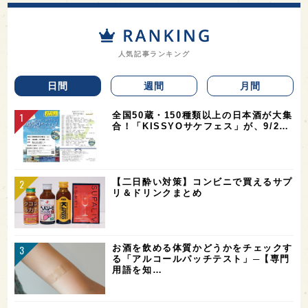
人気記事ランキング
日間
週間
月間
全国50蔵・150種類以上の日本酒が大集
合！「KISSYOサケフェス」が、9/2…
【二日酔い対策】コンビニで買えるサプ
リ＆ドリンクまとめ
お酒を飲める体質かどうかをチェックす
る「アルコールパッチテスト」─【専門
用語を知…