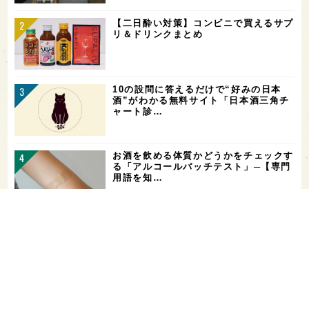
【二日酔い対策】コンビニで買えるサプ
リ＆ドリンクまとめ
10の設問に答えるだけで“好みの日本
酒”がわかる無料サイト「日本酒三角チ
ャート診…
お酒を飲める体質かどうかをチェックす
る「アルコールパッチテスト」─【専門
用語を知…
花酵母で醸した18銘柄のお酒を飲み比
べ！「第16回 花の宴 in 東京」が、8/
…