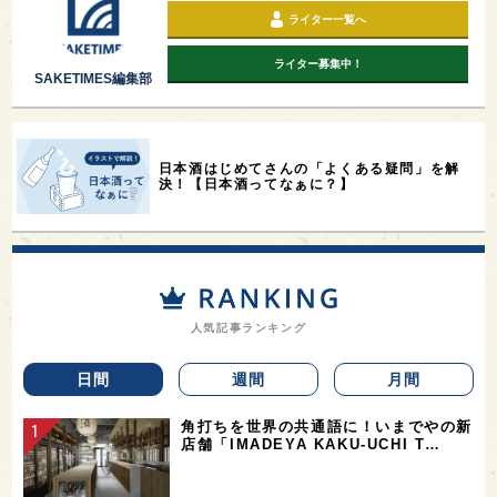
ライター一覧へ
ライター募集中！
SAKETIMES編集部
日本酒はじめてさんの「よくある疑問」を解
決！【日本酒ってなぁに？】
人気記事ランキング
日間
週間
月間
角打ちを世界の共通語に！いまでやの新
店舗「IMADEYA KAKU-UCHI T…