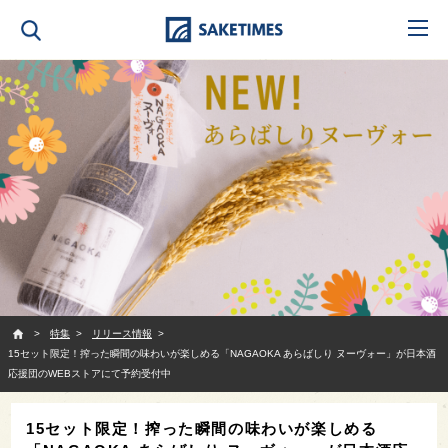
SAKETIMES
特集
リリース情報
15セット限定！搾った瞬間の味わいが楽しめる「NAGAOKA あらばしり ヌーヴォー」が日本酒
応援団のWEBストアにて予約受付中
15セット限定！搾った瞬間の味わいが楽しめる