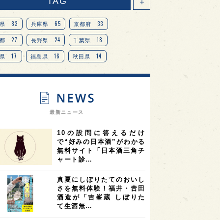
TAG
＋
83
65
33
県
兵庫県
京都府
27
24
18
都
長野県
千葉県
17
16
14
県
福島県
秋田県
14
14
13
県
宮城県
岐阜県
13
12
11
道
茨城県
栃木県
9
9
ニオンリーダーの視点
埼玉県
最新ニュース
8
7
7
県
山梨県
ヨーロッパ
10の設問に答えるだけ
7
7
7
6
県
奈良県
滋賀県
和歌山県
で“好みの日本酒”がわかる
無料サイト「日本酒三角チ
6
6
5
5
県
フランス
高知県
島根県
ャート診…
5
5
5
4
E100
佐賀県
岡山県
岩手県
真夏にしぼりたてのおいし
4
4
4
県
アメリカ
神奈川県
さを無料体験！福井・𠮷田
酒造が「吉峯蔵 しぼりた
4
3
3
3
県
三重県
大阪府
青森県
て生酒無…
3
3
3
2
県
スペイン
香港
福井県