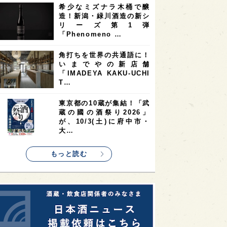
希少なミズナラ木桶で醸
2
2
2
造！新潟・緑川酒造の新シ
ストラリア
台湾
アジア
リーズ第1弾
2
1
1
KEの時代を生きる
静岡県
長崎県
「Phenomeno …
1
1
1
県
現役蔵人
愛媛県
角打ちを世界の共通語に！
いまでやの新店舗
1
1
1
めぐり
シンガポール
カナダ
「IMADEYA KAKU-UCHI
1
1
1
1
T…
県
熊本県
徳島県
北米
1
1
1
リス
ノルウェー
新宿区
東京都の10蔵が集結！「武
蔵の國の酒祭り2026」
1
1
1
伎町
沖縄県
鳥取県
が、10/3(土)に府中市・
大…
1
etimes_image_4
もっと読む