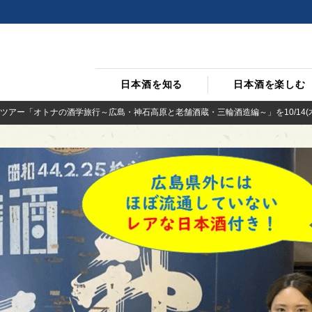
日本酒を知る
日本酒を楽しむ
ー「オトナの酒学旅行～広島・神石高原と老舗酒蔵・三輪酒造編～」を10/14(木)・10/2