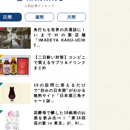
人気記事ランキング
日間
週間
月間
角打ちを世界の共通語に！
いまでやの新店舗
「IMADEYA KAKU-UCHI
T…
【二日酔い対策】コンビニ
で買えるサプリ＆ドリンク
まとめ
10の設問に答えるだけ
で“好みの日本酒”がわかる
無料サイト「日本酒三角チ
ャート診…
花酵母で醸した18銘柄のお
酒を飲み比べ！「第16回
花の宴 in 東京」が、8/…