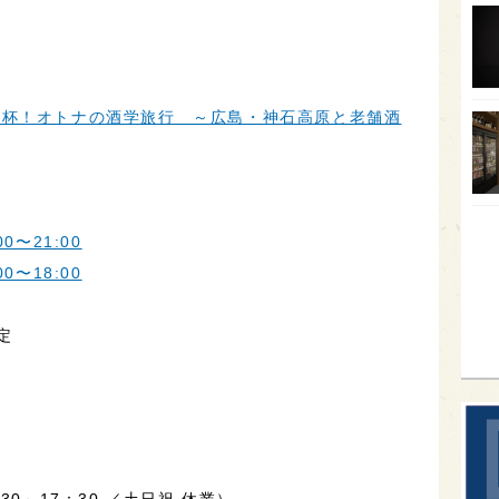
オー
SA
香川
乾杯！オトナの酒学旅行 ～広島・神石高原と老舗酒
全蔵
群馬
イギ
00〜21:00
歌舞
00〜18:00
sak
定
9：30～17：30 ／土日祝 休業）