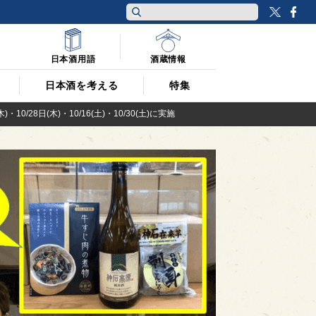
Twitt
F
日本酒用語
酒蔵情報
日本酒を考える
特集
8日(木)・10/16(土)・10/30(土)に実施