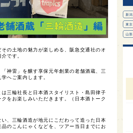
新潟
東京
山形
愛知
だその土地の魅力が楽しめる、阪急交通社のオ
北海
紹介です。
オピ
。「神雷」を醸す享保元年創業の老舗酒蔵、三
広島
見学へご案内します。
石川
とは三輪社長と日本酒スタイリスト・島田律子
富山
ークをお楽しみいただきます。（日本酒トーク
SAK
山口
ない、三輪酒造が地元にこだわって造った日本
大分
産品のこんにゃくなどを、ツアー当日までにお
福岡