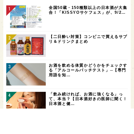
全国50蔵・150種類以上の日本酒が大集
合！「KISSYOサケフェス」が、9/2…
【二日酔い対策】コンビニで買えるサプ
リ＆ドリンクまとめ
お酒を飲める体質かどうかをチェックす
る「アルコールパッチテスト」─【専門
用語を知…
「飲み続ければ、お酒に強くなる」っ
て、本当？【日本酒好きの医師に聞く！
日本酒と健…
希少なミズナラ木桶で醸造！新潟・緑川
酒造の新シリーズ第1弾「Phenomeno
…