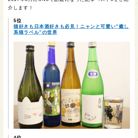
介します！
5位
猫好きも日本酒好きも必見！ニャンと可愛い”癒し
系猫ラベル”の世界
4位