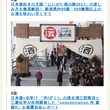
日本酒好きの天国「にいがた酒の陣2017」の楽し
み方を徹底解説！ 新潟県内90蔵・500種類以上の
お酒を味わい尽くそう
3位
日本酒×化学!? 「作(ざく)」の清水清三郎商店と
三菱化学が共同開発した「concentration 作 凝
縮H」お披露目会レポート