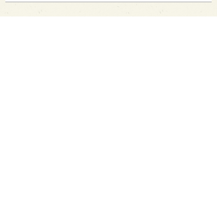
PAGE TOP
日本酒をもっと知りたくなるWEBメディア
SAKETIMESについて
運営会社
お問い合わせ
プライバシーポリシー
ライター募集
広告掲載をご希望の方へ
海外版はこちら
Twitter
Facebook
お酒は20歳になってから。ストップ飲酒運転。
妊娠中や授乳期の飲酒はやめましょう。