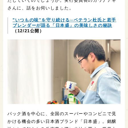
たしていくのでしょうか。実行委員長のカワナアキ
さんに、話をお伺いしました。
"いつもの味”を守り続ける─ベテラン杜氏と若手
ブレンダーが語る「日本盛」の美味しさの秘訣
（12/21公開）
パック酒を中心に、全国のスーパーやコンビニで見
かける機会の多い日本酒ブランド「日本盛」。銘醸