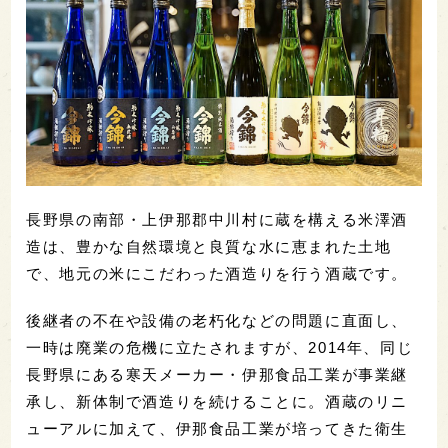
長野県の南部・上伊那郡中川村に蔵を構える米澤酒
造は、豊かな自然環境と良質な水に恵まれた土地
で、地元の米にこだわった酒造りを行う酒蔵です。
後継者の不在や設備の老朽化などの問題に直面し、
一時は廃業の危機に立たされますが、2014年、同じ
長野県にある寒天メーカー・伊那食品工業が事業継
承し、新体制で酒造りを続けることに。酒蔵のリニ
ューアルに加えて、伊那食品工業が培ってきた衛生