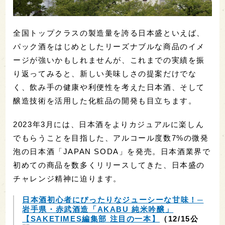
全国トップクラスの製造量を誇る日本盛といえば、
パック酒をはじめとしたリーズナブルな商品のイメ
ージが強いかもしれませんが、これまでの実績を振
り返ってみると、新しい美味しさの提案だけでな
く、飲み手の健康や利便性を考えた日本酒、そして
醸造技術を活用した化粧品の開発も目立ちます。
2023年3月には、日本酒をよりカジュアルに楽しん
でもらうことを目指した、アルコール度数7%の微発
泡の日本酒「JAPAN SODA」を発売。日本酒業界で
初めての商品を数多くリリースしてきた、日本盛の
チャレンジ精神に迫ります。
日本酒初心者にぴったりなジューシーな甘味！─
岩手県・赤武酒造「AKABU 純米吟醸」
【SAKETIMES編集部 注目の一本】
（12/15公