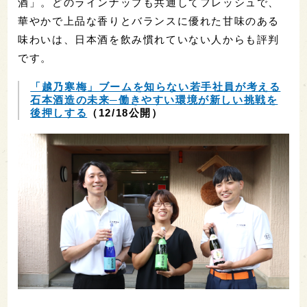
酒」。どのラインナップも共通してフレッシュで、
華やかで上品な香りとバランスに優れた甘味のある
味わいは、日本酒を飲み慣れていない人からも評判
です。
「越乃寒梅」ブームを知らない若手社員が考える
石本酒造の未来─働きやすい環境が新しい挑戦を
後押しする
（12/18公開）