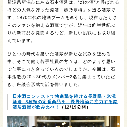
新潟県新潟市にある石本酒造は、“幻の酒”と呼ばれる
ほどの人気を誇った銘酒「越乃寒梅」を造る酒蔵で
す。1970年代の地酒ブームを牽引し、現在もたくさ
んのファンを抱える酒蔵ですが、近年は約半世紀ぶ
りの新商品を発売するなど、新しい挑戦にも取り組
んでいます。
ひとつの時代を築いた酒蔵が新たな試みを進める
中、そこで働く若手社員の方々は、どのような思い
で仕事に向き合っているのでしょうか。今回は、石
本酒造の20～30代のメンバー3名に集まっていただ
き、座談会形式で話を伺いました。
日本酒コンテストで快進撃を続ける長野県・米澤
酒造─8種類の定番商品を、長野地酒に注力する銘
酒居酒屋が飲み比べ！
（12/19公開）