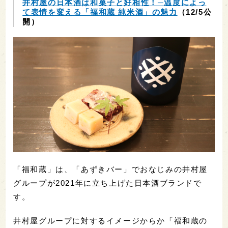
井村屋の日本酒は和菓子と好相性！─温度によっ
て表情を変える「福和蔵 純米酒」の魅力
（12/5公
開）
「福和蔵」は、「あずきバー」でおなじみの井村屋
グループが2021年に立ち上げた日本酒ブランドで
す。
井村屋グループに対するイメージからか「福和蔵の