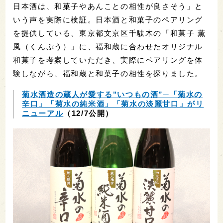
日本酒は、和菓子やあんことの相性が良さそう」と
いう声を実際に検証。日本酒と和菓子のペアリング
を提供している、東京都文京区千駄木の「和菓子 薫
風（くんぷう）」に、福和蔵に合わせたオリジナル
和菓子を考案していただき、実際にペアリングを体
験しながら、福和蔵と和菓子の相性を探りました。
菊水酒造の蔵人が愛する"いつもの酒”─「菊水の
辛口」「菊水の純米酒」「菊水の淡麗甘口」がリ
ニューアル
（12/7公開）