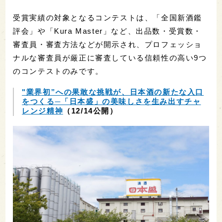
受賞実績の対象となるコンテストは、「全国新酒鑑
評会」や「Kura Master」など、出品数・受賞数・
審査員・審査方法などが開示され、プロフェッショ
ナルな審査員が厳正に審査している信頼性の高い9つ
のコンテストのみです。
"業界初”への果敢な挑戦が、日本酒の新たな入口
をつくる─「日本盛」の美味しさを生み出すチャ
レンジ精神
（12/14公開）