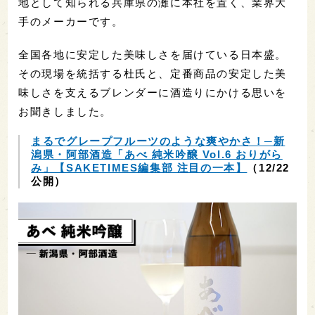
地として知られる兵庫県の灘に本社を置く、業界大
手のメーカーです。
全国各地に安定した美味しさを届けている日本盛。
その現場を統括する杜氏と、定番商品の安定した美
味しさを支えるブレンダーに酒造りにかける思いを
お聞きしました。
まるでグレープフルーツのような爽やかさ！─新
潟県・阿部酒造「あべ 純米吟醸 Vol.6 おりがら
み」【SAKETIMES編集部 注目の一本】
（12/22
公開）