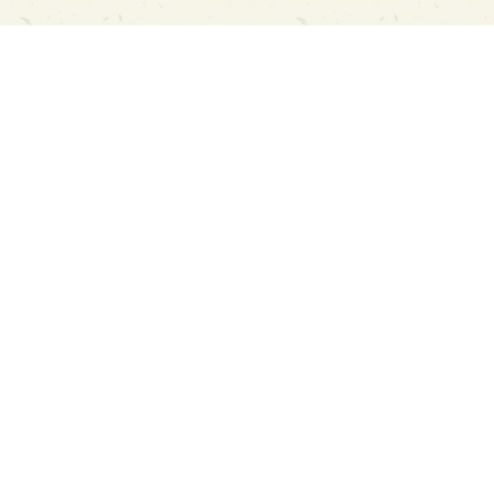
PAGE TOP
日本酒をもっと知りたくなるWEBメディア
SAKETIMESについて
運営会社
お問い合わせ
プライバシーポリシー
ライター募集
広告掲載をご希望の方へ
海外版はこちら
Twitter
Facebook
お酒は20歳になってから。ストップ飲酒運転。
妊娠中や授乳期の飲酒はやめましょう。
飲んだあとはリサイクル。