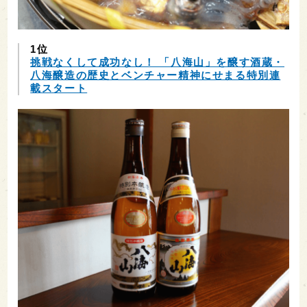
1位
挑戦なくして成功なし！ 「八海山」を醸す酒蔵・
八海醸造の歴史とベンチャー精神にせまる特別連
載スタート