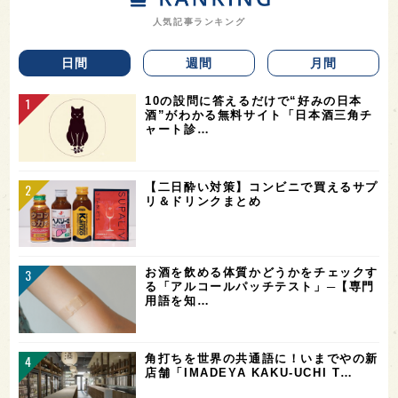
人気記事ランキング
日間
週間
月間
10の設問に答えるだけで“好みの日本
酒”がわかる無料サイト「日本酒三角チ
ャート診…
【二日酔い対策】コンビニで買えるサプ
リ＆ドリンクまとめ
お酒を飲める体質かどうかをチェックす
る「アルコールパッチテスト」─【専門
用語を知…
角打ちを世界の共通語に！いまでやの新
店舗「IMADEYA KAKU-UCHI T…