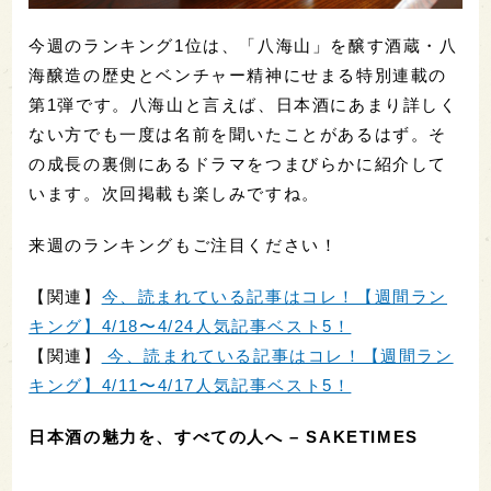
今週のランキング1位は、「八海山」を醸す酒蔵・八
海醸造の歴史とベンチャー精神にせまる特別連載の
第1弾です。八海山と言えば、日本酒にあまり詳しく
ない方でも一度は名前を聞いたことがあるはず。そ
の成長の裏側にあるドラマをつまびらかに紹介して
います。次回掲載も楽しみですね。
来週のランキングもご注目ください！
【関連】
今、読まれている記事はコレ！【週間ラン
キング】4/18〜4/24人気記事ベスト5！
【関連】
今、読まれている記事はコレ！【週間ラン
キング】4/11〜4/17人気記事ベスト5！
日本酒の魅力を、すべての人へ – SAKETIMES