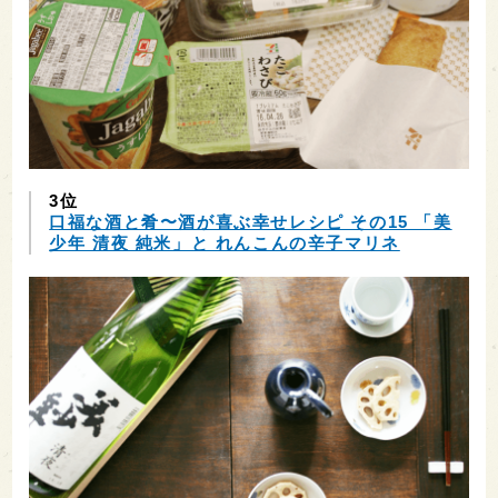
3位
口福な酒と肴〜酒が喜ぶ幸せレシピ その15 「美
少年 清夜 純米」と れんこんの辛子マリネ