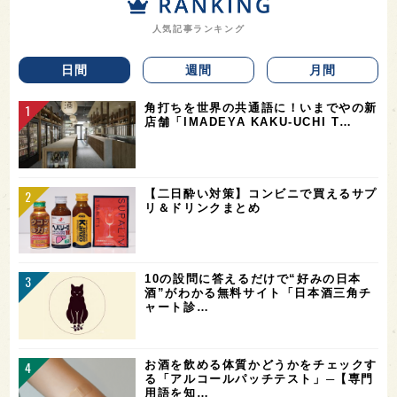
人気記事ランキング
日間
週間
月間
角打ちを世界の共通語に！いまでやの新
店舗「IMADEYA KAKU-UCHI T…
【二日酔い対策】コンビニで買えるサプ
リ＆ドリンクまとめ
10の設問に答えるだけで“好みの日本
酒”がわかる無料サイト「日本酒三角チ
ャート診…
お酒を飲める体質かどうかをチェックす
る「アルコールパッチテスト」─【専門
用語を知…