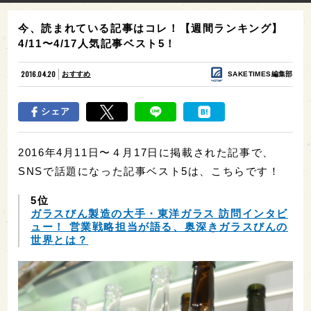
今、読まれている記事はコレ！【週間ランキング】
4/11〜4/17人気記事ベスト5！
2016.04.20
おすすめ
SAKETIMES編集部
シェア
2016年4月11日〜４月17日に掲載された記事で、
SNSで話題になった記事ベスト5は、こちらです！
5位
ガラスびん製造の大手・東洋ガラス 訪問インタビ
ュー！ 営業戦略担当が語る、奥深きガラスびんの
世界とは？