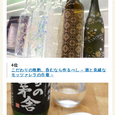
4位
こだわりの晩酌、呑むなら作るべし – 酒と良縁な
モッツァレラの巾着 –