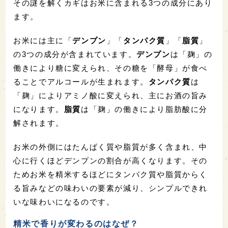
その謎を解くカギはお米に含まれる3つの成分にあり
ます。
お米には主に「
デンプン
」「
タンパク質
」「
脂質
」
の3つの成分が含まれています。
デンプン
は「麹」の
働きにより糖に変えられ、その糖を「酵母」が食べ
ることでアルコールが生まれます。
タンパク質
は
「麹」によりアミノ酸に変えられ、主にお酒の旨み
になります。
脂質
は「麹」の働きにより脂肪酸に分
解されます。
お米の外側にはたんぱく質や脂質が多く含まれ、中
心に行くほどデンプンの割合が高くなります。その
ためお米を精米するほどにタンパク質や脂質からく
る旨みなどの味わいの要素が減り、シンプルできれ
いな味わいになるのです。
精米で香りが変わるのはなぜ？