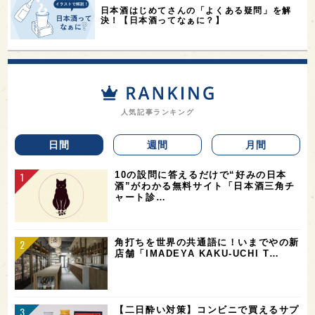
日本酒はじめてさんの「よくある疑問」を解
決！【日本酒ってなぁに？】
人気記事ランキング
日間
週間
月間
10の設問に答えるだけで“好みの日本
酒”がわかる無料サイト「日本酒三角チ
ャート診…
角打ちを世界の共通語に！いまでやの新
店舗「IMADEYA KAKU-UCHI T…
【二日酔い対策】コンビニで買えるサプ