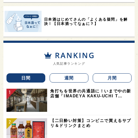
日本酒はじめてさんの「よくある疑問」を解
決！【日本酒ってなぁに？】
人気記事ランキング
日間
週間
月間
角打ちを世界の共通語に！いまでやの新
店舗「IMADEYA KAKU-UCHI T…
【二日酔い対策】コンビニで買えるサプ
リ＆ドリンクまとめ