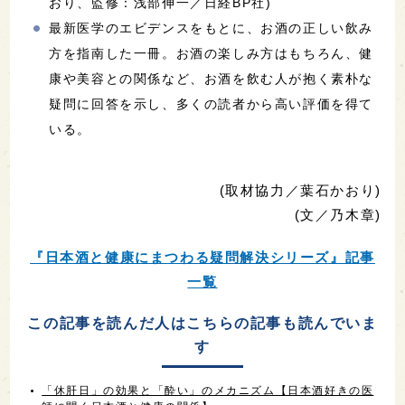
おり、監修：浅部伸一／日経BP社)
最新医学のエビデンスをもとに、お酒の正しい飲み
方を指南した一冊。お酒の楽しみ方はもちろん、健
康や美容との関係など、お酒を飲む人が抱く素朴な
疑問に回答を示し、多くの読者から高い評価を得て
いる。
(取材協力／葉石かおり)
(文／乃木章)
『日本酒と健康にまつわる疑問解決シリーズ』記事
一覧
この記事を読んだ人はこちらの記事も読んでいま
す
「休肝日」の効果と「酔い」のメカニズム【日本酒好きの医