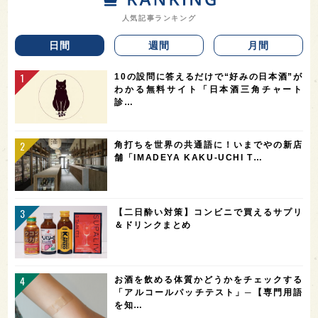
人気記事ランキング
日間
週間
月間
10の設問に答えるだけで“好みの日本酒”が
わかる無料サイト「日本酒三角チャート
診…
角打ちを世界の共通語に！いまでやの新店
舗「IMADEYA KAKU-UCHI T…
【二日酔い対策】コンビニで買えるサプリ
＆ドリンクまとめ
お酒を飲める体質かどうかをチェックする
「アルコールパッチテスト」─【専門用語
を知…