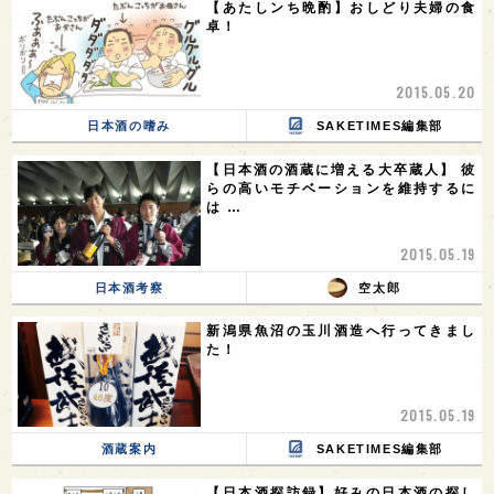
【あたしンち晩酌】おしどり夫婦の食
卓！
2015.05.20
日本酒の嗜み
SAKETIMES編集部
【日本酒の酒蔵に増える大卒蔵人】 彼
らの高いモチベーションを維持するに
は …
2015.05.19
日本酒考察
空太郎
新潟県魚沼の玉川酒造へ行ってきまし
た！
2015.05.19
酒蔵案内
SAKETIMES編集部
【日本酒探訪録】好みの日本酒の探し