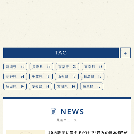
TAG
＋
83
65
33
27
新潟県
兵庫県
京都府
東京都
24
18
17
16
長野県
千葉県
山形県
福島県
14
14
14
13
秋田県
愛知県
宮城県
岐阜県
13
12
11
北海道
茨城県
栃木県
9
9
8
オピニオンリーダーの視点
埼玉県
広島県
7
7
7
7
山梨県
ヨーロッパ
石川県
奈良県
最新ニュース
7
6
6
6
滋賀県
和歌山県
富山県
フランス
10の設問に答えるだけで“好みの日本酒”が