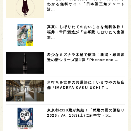
5
5
5
5
5
高知県
島根県
SAKE100
佐賀県
岡山県
わかる無料サイト「日本酒三角チャート
診…
4
4
4
4
岩手県
山口県
アメリカ
神奈川県
4
3
3
3
3
大分県
三重県
大阪府
青森県
福岡県
真夏にしぼりたてのおいしさを無料体験！
3
3
2
2
スペイン
香港
福井県
オーストラリア
福井・𠮷田酒造が「吉峯蔵 しぼりたて生酒
無…
2
2
2
1
台湾
アジア
SAKEの時代を生きる
静岡県
1
1
1
1
長崎県
香川県
現役蔵人
愛媛県
希少なミズナラ木桶で醸造！新潟・緑川酒
1
1
1
1
全蔵めぐり
シンガポール
カナダ
群馬県
造の新シリーズ第1弾「Phenomeno …
1
1
1
1
1
熊本県
徳島県
北米
イギリス
ノルウェー
1
1
1
1
新宿区
歌舞伎町
沖縄県
鳥取県
角打ちを世界の共通語に！いまでやの新店
舗「IMADEYA KAKU-UCHI T…
1
saketimes_image_4
東京都の10蔵が集結！「武蔵の國の酒祭り
2026」が、10/3(土)に府中市・大…